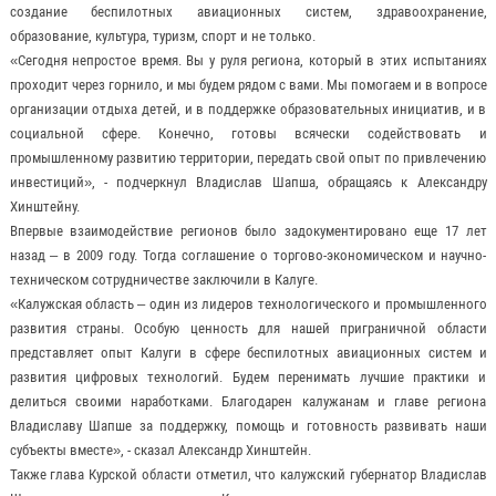
создание беспилотных авиационных систем, здравоохранение,
образование, культура, туризм, спорт и не только.
«Сегодня непростое время. Вы у руля региона, который в этих испытаниях
проходит через горнило, и мы будем рядом с вами. Мы помогаем и в вопросе
организации отдыха детей, и в поддержке образовательных инициатив, и в
социальной сфере. Конечно, готовы всячески содействовать и
промышленному развитию территории, передать свой опыт по привлечению
инвестиций», - подчеркнул Владислав Шапша, обращаясь к Александру
Хинштейну.
Впервые взаимодействие регионов было задокументировано еще 17 лет
назад – в 2009 году. Тогда соглашение о торгово-экономическом и научно-
техническом сотрудничестве заключили в Калуге.
«Калужская область – один из лидеров технологического и промышленного
развития страны. Особую ценность для нашей приграничной области
представляет опыт Калуги в сфере беспилотных авиационных систем и
развития цифровых технологий. Будем перенимать лучшие практики и
делиться своими наработками. Благодарен калужанам и главе региона
Владиславу Шапше за поддержку, помощь и готовность развивать наши
субъекты вместе», - сказал Александр Хинштейн.
Также глава Курской области отметил, что калужский губернатор Владислав