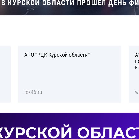
В КУРСКОЙ ОБЛАСТИ ПРОШЕЛ ДЕНЬ Ф
АНО “РЦК Курской области”
А
п
и
rck46.ru
w