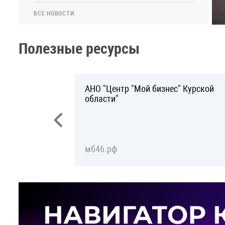
ВСЕ НОВОСТИ
Полезные ресурсы
ь
АНО "Центр "Мой бизнес" Курской
области"
мб46.рф