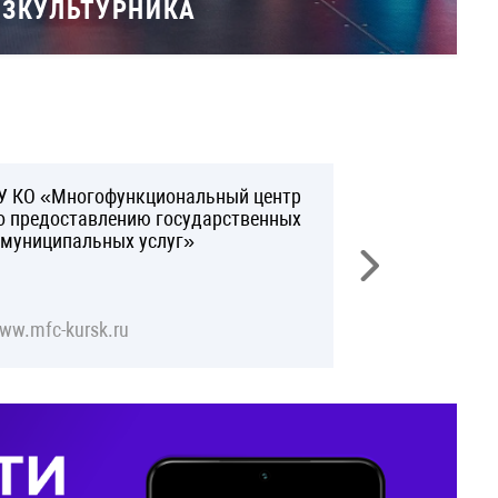
ИЗКУЛЬТУРНИКА
У КО «Многофункциональный центр
Восстановлен
о предоставлению государственных
 муниципальных услуг»
ww.mfc-kursk.ru
www.gosuslugi