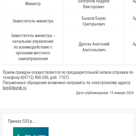
Белоусов Андрей
А
Министр
Викторович
Бышов Борис
А
Заместитель министра
Григорьевич
Заместитель министра –
начальник управления
Дроган Анатолий
А
по взаимодействию с
Анатольевич
органами местного
самоуправления
Прием граждан осуществляется по предварительной записи (справки по
телефону 8(4712) 400-200, доб. 1107)
Письменные обращения возможно направить по электронному адресу:
kvp@rkursk.ru
Дата опубликования: 15 января 2024
Приказ 533-р.pdf