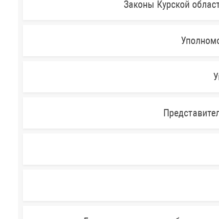
Законы Курской облас
Уполномо
У
Представител