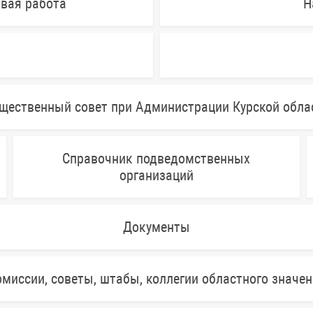
овая работа
Н
щественный совет при Администрации Курской обла
Справочник подведомственных
организаций
Документы
миссии, советы, штабы, коллегии областного значе