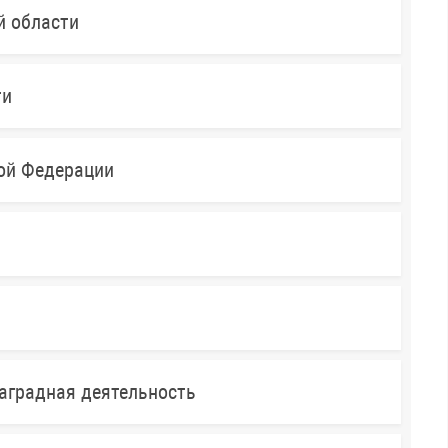
й области
ти
кой Федерации
аградная деятельность