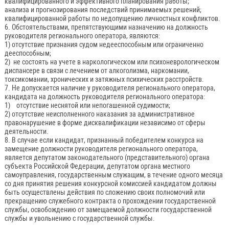
квалифицированного и эффективного планирования работы;
анализа и прогнозирования последствий принимаемых решений;
квалифицированной работы по недопущению личностных конфликтов.
6. Обстоятельствами, препятствующими назначению на должность
руководителя регионального оператора, являются:
1) отсутствие признания судом недееспособным или ограниченно
дееспособным;
2) не состоять на учете в наркологическом или психоневрологическом
диспансере в связи с лечением от алкоголизма, наркомании,
токсикомании, хронических и затяжных психических расстройств.
7. Не допускается наличие у руководителя регионального оператора,
кандидата на должность руководителя регионального оператора:
1) отсутствие неснятой или непогашенной судимости;
2) отсутствие неисполненного наказания за административное
правонарушение в форме дисквалификации независимо от сферы
деятельности.
8. В случае если кандидат, признанный победителем конкурса на
замещение должности руководителя регионального оператора,
является депутатом законодательного (представительного) органа
субъекта Российской Федерации, депутатом органа местного
самоуправления, государственным служащим, в течение одного месяца
со дня принятия решения конкурсной комиссией кандидатом должны
быть осуществлены действия по сложению своих полномочий или
прекращению служебного контракта о прохождении государственной
службы, освобождению от замещаемой должности государственной
службы и увольнению с государственной службы.