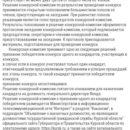
присутствует не менее двух третей от общего числа ее членов.
Решения конкурсной комиссии по результатам проведения конкурса
принимаются открытым голосованием большинством голосов ее
членов, присутствующих на заседании. При равенстве голосов
решающим является голос председателя конкурсной комиссии.
Результаты голосования и решение конкурсной комиссии оформляются
протоколом заседания конкурсной комиссии, который подписывается
председателем, секретарем и членами конкурсной комиссии,
присутствовавшими на заседании. К протоколу прикладываются
материалы, подготовленные для проведения конкурса.
Конкурсная комиссия принимает одно из следующих решений:
признание победителем конкурса одного из кандидатов, участвующих в
конкурсе;
в случае если в конкурсе участвовал только один кандидат,
отвечающий всем предъявляемым требованиям и успешно прошедший
все этапы конкурса, то такой кандидат признается победителем
конкурса;
признание конкурса несостоявшимся.
Решение конкурсной комиссии считается основанием для назначения
кандидата на должность генерального директора Фонда.
Решение конкурсной комиссии о признании одного из кандидатов
победителем размещается Министерством в информационно-
телекоммуникационной сети "Интернет" в разделе "Вакансии", в
подразделе "Объявление о вакантных должностях, не являющихся
должностями государственной гражданской службы Курской области"
официального сайта Губернатора и Правительства Курской области по
электронному адресу:
https://kursk.ru
, а также на сайте регионального