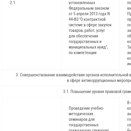
2.1.
установленных
по
Федеральным законом
в
от 5 апреля 2013 года N
П
44-ФЗ "О контрактной
п
системе в сфере закупок
о
товаров, работ, услуг
за
для обеспечения
о
государственных и
ко
муниципальных нужд",
Та
по компетенции
ак
к
ин
3. Совершенствование взаимодействия органов исполнительной в
в сфере антикоррупционных меропр
3.1. Повышение уровня правовой грам
В 
Проведение учебно-
ко
методических
а
семинаров для
г
государственных
сл
гражданских служащих
б