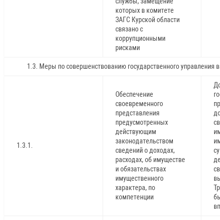
службы, замещение
которых в комитете
ЗАГС Курской области
связано с
коррупционными
рисками
1.3. Меры по совершенствованию государственного управления 
До
Обеспечение
г
своевременного
пр
представления
д
предусмотренных
св
действующим
и
законодательством
им
1.3.1.
сведений о доходах,
су
расходах, об имуществе
де
и обязательствах
с
имущественного
в
характера, по
Т
компетенции
б
в