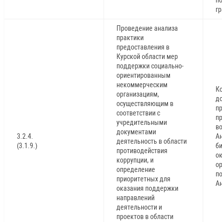
г
Проведение анализа
практики
предоставления в
Курской области мер
поддержки социально-
ориентированным
некоммерческим
К
организациям,
д
осуществляющим в
пр
соответствии с
п
учредительными
в
документами
3.2.4.
А
деятельность в области
(3.1.9.)
б
противодействия
ок
коррупции, и
о
определение
п
приоритетных для
А
оказания поддержки
направлений
деятельности и
проектов в области