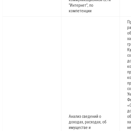
"Интернет", по
компетенции
Пр
ра
о
х
г
Ку
с
д
к
п
к
п
с
У
Ф
«
до
Анализ сведений о
о
доходах, расходах, об
ха
имуществе и
н