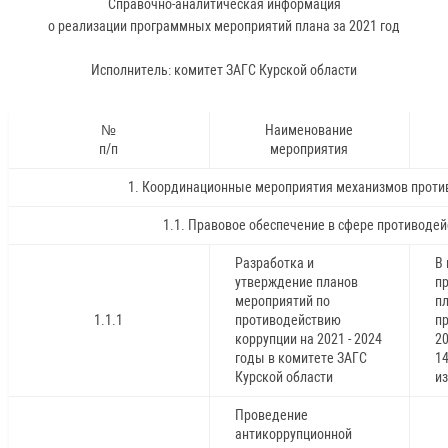
Справочно-аналитическая информация
о реализации программных мероприятий плана за 2021 год
Исполнитель: комитет ЗАГС Курской области
№
Наименование
п/п
мероприятия
1. Координационные мероприятия механизмов проти
1.1. Правовое обеспечение в сфере противодей
Разработка и
В
утверждение планов
пр
мероприятий по
п
1.1.1
противодействию
п
коррупции на 2021 - 2024
2
годы в комитете ЗАГС
1
Курской области
и
Проведение
антикоррупционной