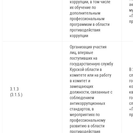
коррупции, в том числе
а
их обучение по
м
дополнительным
«Г
профессиональным
п
программам в области
противодействия
коррупции
Организация участия
лиц, впервые
поступивших на
государственную службу
Курской области в
В 
комитете или на работу
с
в комитет и
г
замещающих
к
3.1.3
должности, связанные с
к
(3.1.5.)
соблюдением
г
антикоррупционных
с
стандартов, в
«Г
мероприятиях по
п
профессиональному
развитию в области
противодействия