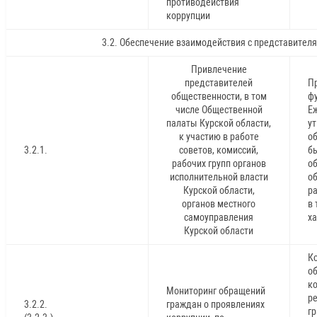
противодействия
коррупции
3.2. Обеспечение взаимодействия с представител
Привлечение
представителей
П
общественности, в том
ф
числе Общественной
Е
палаты Курской области,
у
к участию в работе
об
3.2.1.
советов, комиссий,
б
рабочих групп органов
о
исполнительной власти
о
Курской области,
р
органов местного
в 
самоуправления
ха
Курской области
К
о
к
Мониторинг обращений
р
3.2.2.
граждан о проявлениях
г