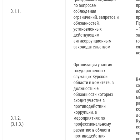
по вопросам
пр
3.1.1.
соблюдения
и
ограничений, запретов и
п
обязанностей,
Пр
установленных
«
действующим
за
антикоррупционным
г
законодательством
сл
н
Организация участия
государственных
служащих Курской
В
области в комитете, в
с
должностные
о
обязанности которых
м
входит участие в
р
противодействии
ко
коррупции, в
д
3.1.2.
мероприятиях по
К
(3.1.3.)
профессиональному
к
развитию в области
п
противодействия
п