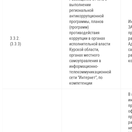
выполнении
региональной
антикоррупционной
программы, планов
И
(программ)
ЗА
противодействия
пр
3.3.2.
коррупции в органах
р
(3.3.3)
исполнительной власти
Ад
Курской области,
са
органах местного
р
самоуправления в
к
информационно-
телекоммуникационной
сети "Интернет", по
компетенции
В
и
п
оф
п
р
н