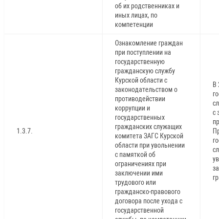
об их родственниках и
иных лицах, по
компетенции
Ознакомление граждан
при поступлении на
государственную
гражданскую службу
Курской области с
В 
законодательством о
г
противодействии
с
коррупции и
с
государственных
п
гражданских служащих
1.3.7.
Пр
комитета ЗАГС Курской
г
области при увольнении
с
с памяткой об
у
ограничениях при
з
заключении ими
г
трудового или
гражданско-правового
договора после ухода с
государственной