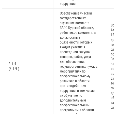
коррупции
Обеспечение участия
государственных
служащих комитета
В
ЗАГС Курской области,
А
работников комитета, в
1
должностные
д
обязанности которых
г
входит участие в
с
проведении закупок
п
товаров, работ, услуг
З
для обеспечения
3.1.4
от
государственных нужд, в
(3.1.9.)
к
мероприятиях по
в
профессиональному
вх
развитию в области
то
противодействия
г
коррупции, в том числе
д
их обучение по
о
дополнительным
з
профессиональным
с
программам в области