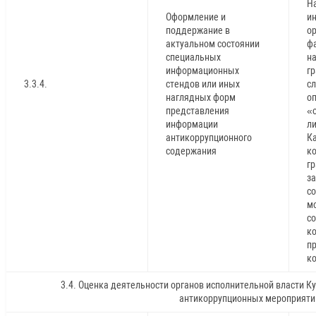
Н
Оформление и
и
поддержание в
ор
актуальном состоянии
ф
специальных
н
информационных
г
3.3.4.
стендов или иных
с
наглядных форм
о
представления
«о
информации
л
антикоррупционного
К
содержания
к
г
з
с
мо
с
к
пр
к
3.4. Оценка деятельности органов исполнительной власти К
антикоррупционных мероприяти