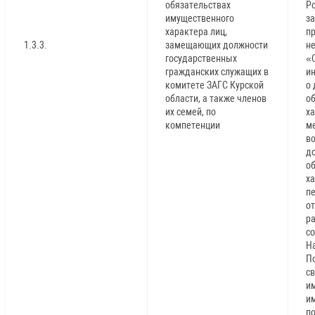
обязательствах
Р
имущественного
за
характера лиц,
пр
1.3.3.
замещающих должности
н
государственных
«С
гражданских служащих в
и
комитете ЗАГС Курской
о 
области, а также членов
о
их семей, по
х
компетенции
м
в
до
о
ха
п
о
р
с
Н
П
св
и
и
п