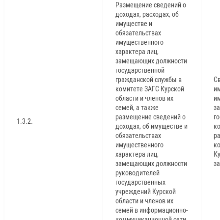
Размещение сведений о
доходах, расходах, об
имуществе и
обязательствах
имущественного
характера лиц,
замещающих должности
государственной
гражданской службы в
Св
комитете ЗАГС Курской
и
области и членов их
и
семей, а также
з
размещение сведений о
г
1.3.2.
доходах, об имуществе и
ко
обязательствах
р
имущественного
к
характера лиц,
К
замещающих должности
за
руководителей
государственных
учреждений Курской
области и членов их
семей в информационно-
коммуникационной сети