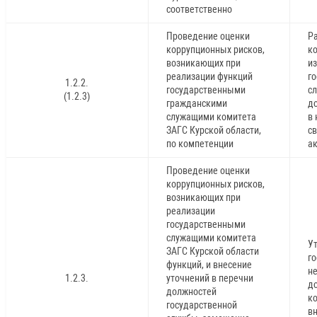
соответственно
Проведение оценки
Р
коррупционных рисков,
к
возникающих при
и
реализации функций
г
1.2.2.
государственными
с
(1.2.3)
гражданскими
д
служащими комитета
в
ЗАГС Курской области,
с
по компетенции
а
Проведение оценки
коррупционных рисков,
возникающих при
реализации
государственными
служащими комитета
У
ЗАГС Курской области
г
функций, и внесение
не
1.2.3.
уточнений в перечни
д
должностей
к
государственной
вн