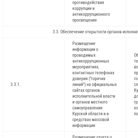
противодействия
коррупции и
антикоррупционного
просвещения
3.3. Обеспечение открытости органов исполни
Размещение
информации о
проводимых
О
антикоррупционных
те
мероприятиях,
в
контактных телефонах
п
доверия ("горячих
г
3.3.1.
линий") на официальных
с
сайтах органов
К
исполнительной власти
д
и органов местного
г
самоуправления
к
Курской области и в
по
средствах массовой
информации
Размещение отчета о