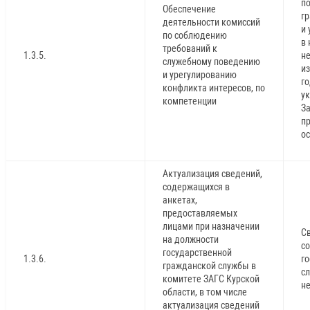
п
Обеспечение
г
деятельности комиссий
и
по соблюдению
в 
требований к
1.3.5.
не
служебному поведению
и
и урегулированию
го
конфликта интересов, по
у
компетенции
За
пр
о
Актуализация сведений,
содержащихся в
анкетах,
предоставляемых
лицами при назначении
С
на должности
с
государственной
1.3.6.
г
гражданской службы в
с
комитете ЗАГС Курской
н
области, в том числе
актуализация сведений