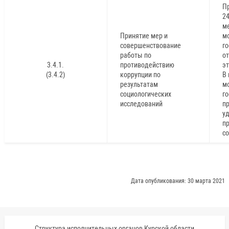
П
2
м
Принятие мер и
м
совершенствование
г
работы по
о
3.4.1.
противодействию
э
(3.4.2)
коррупции по
В 
результатам
м
социологических
го
исследований
п
у
п
со
Дата опубликования: 30 марта 2021
Структура исполнительных органов Курской области