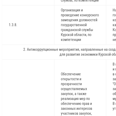
службы, по компетенции
Организация и
Н
проведение конкурсного
г
замещения должностей
к
1.3.8.
государственной
ка
гражданской службы
Ко
Курской области, по
пр
компетенции
н
2. Антикоррупционные мероприятия, направленные на созд
для развития экономики Курской об
В
и 
Обеспечение
в
открытости и
за
прозрачности
"О
осуществляемых
за
закупок, а также
о
реализация мер по
м
обеспечению прав и
В 
законных интересов
у
участников закупок,
№