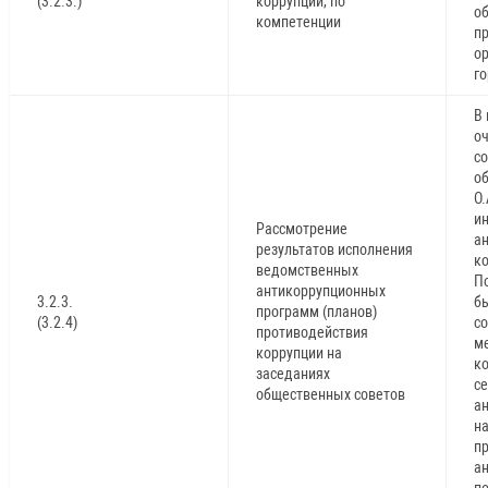
(3.2.3.)
коррупции, по
о
компетенции
п
ор
го
В 
о
со
об
О
и
Рассмотрение
а
результатов исполнения
ко
ведомственных
П
антикоррупционных
3.2.3.
б
программ (планов)
(3.2.4)
с
противодействия
м
коррупции на
ко
заседаниях
с
общественных советов
а
н
п
а
п