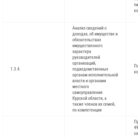
п
ко
Анализ сведений о
доходах, об имуществе и
обязательствах
имущественного
характера
руководителей
организаций,
П
1.3.4.
подведомственных
ко
органам исполнительной
власти и органами
местного
самоуправления
Курской области, а
также членов их семей,
по компетенции
П
49
с