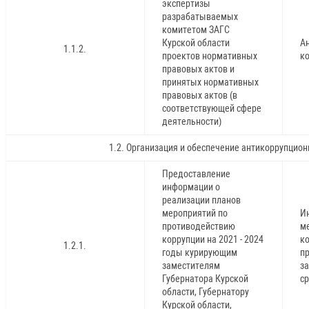
экспертизы
разрабатываемых
комитетом ЗАГС
Курской области
А
1.1.2.
проектов нормативных
ко
правовых актов и
принятых нормативных
правовых актов (в
соответствующей сфере
деятельности)
1.2. Организация и обеспечение антикоррупцио
Предоставление
информации о
реализации планов
мероприятий по
И
противодействию
м
коррупции на 2021 - 2024
ко
1.2.1.
годы курирующим
п
заместителям
з
Губернатора Курской
ср
области, Губернатору
Курской области,