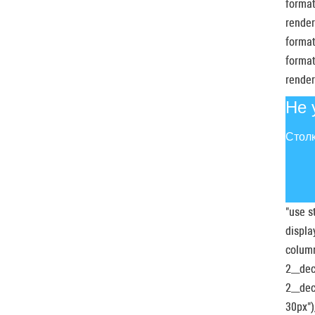
format
render
format
format
render
Не 
Столк
"use s
displa
column
2__dec
2__dec
30px")