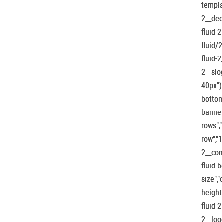
templa
2__dec
fluid-
fluid/
fluid-
2__slo
40px")
bottom
banner
rows",
row","
2__con
fluid-
size",
height
fluid-
2__log