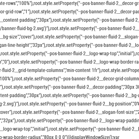
te-rows","100%"),root.style.setProperty("--pos-banner-fluid-2__decor-gri
or-grid-row","1"),root.style.setProperty("--pos-banner-fluid-2__decor-p
2__content-padding","30px"),root.style.setProperty("--pos-banner-fluid-2_
2/banner-fluid-bg-2.svg')"),root.style.setProperty("--pos-banner-fluid-2_
2__bg-size","cover"),root.style.setProperty("--pos-banner-fluid-2__slogan-
gan-line-height","32px"),root.style.setProperty("--pos-banner-fluid-2_
,root.style.setProperty("--pos-banner-fluid-2__logo-wrap-top","initial"),
","0"),root.style.setProperty("--pos-banner-fluid-2__logo-wrap-border-r
-fluid-2__grid-template-columns","min-content 1fr"),root.style.setPrope
"100%"),root.style.setProperty("--pos-banner-fluid-2__decor-grid-column"
1"),root.style.setProperty("--pos-banner-fluid-2__decor-padding","30px 3
tent-padding","30px"),root.style.setProperty("--pos-banner-fluid-2__bg-u
bg-2.svg')"),root.style.setProperty("--pos-banner-fluid-2__bg-position","0
"cover"),root.style.setProperty("--pos-banner-fluid-2__slogan-font-size",
","32px"),root.style.setProperty("--pos-banner-fluid-2__logo-wrap-paddi
2__logo-wrap-top","initial"),root.style.setProperty("--pos-banner-fluid-2_
o-wrap-border-radius","80px 0 0 0"))}displayWindowSize();var