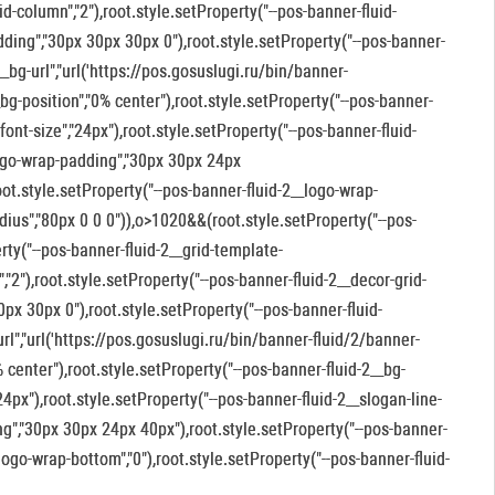
d-column","2"),root.style.setProperty("--pos-banner-fluid-
adding","30px 30px 30px 0"),root.style.setProperty("--pos-banner-
_bg-url","url('https://pos.gosuslugi.ru/bin/banner-
_bg-position","0% center"),root.style.setProperty("--pos-banner-
font-size","24px"),root.style.setProperty("--pos-banner-fluid-
_logo-wrap-padding","30px 30px 24px
root.style.setProperty("--pos-banner-fluid-2__logo-wrap-
adius","80px 0 0 0")),o>1020&&(root.style.setProperty("--pos-
rty("--pos-banner-fluid-2__grid-template-
,"2"),root.style.setProperty("--pos-banner-fluid-2__decor-grid-
0px 30px 0"),root.style.setProperty("--pos-banner-fluid-
rl","url('https://pos.gosuslugi.ru/bin/banner-fluid/2/banner-
% center"),root.style.setProperty("--pos-banner-fluid-2__bg-
"24px"),root.style.setProperty("--pos-banner-fluid-2__slogan-line-
ng","30px 30px 24px 40px"),root.style.setProperty("--pos-banner-
_logo-wrap-bottom","0"),root.style.setProperty("--pos-banner-fluid-