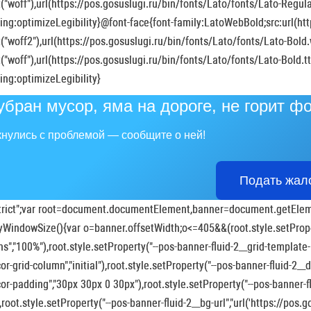
("woff"),url(https://pos.gosuslugi.ru/bin/fonts/Lato/fonts/Lato-Regular
ing:optimizeLegibility}@font-face{font-family:LatoWebBold;src:url(htt
("woff2"),url(https://pos.gosuslugi.ru/bin/fonts/Lato/fonts/Lato-Bold.
("woff"),url(https://pos.gosuslugi.ru/bin/fonts/Lato/fonts/Lato-Bold.tt
ing:optimizeLegibility}
убран мусор, яма на дороге, не горит ф
нулись с проблемой — сообщите о ней!
Подать жал
trict";var root=document.documentElement,banner=document.getEleme
yWindowSize(){var o=banner.offsetWidth;o<=405&&(root.style.setProper
s","100%"),root.style.setProperty("--pos-banner-fluid-2__grid-template-
or-grid-column","initial"),root.style.setProperty("--pos-banner-fluid-2__de
or-padding","30px 30px 0 30px"),root.style.setProperty("--pos-banner-
,root.style.setProperty("--pos-banner-fluid-2__bg-url","url('https://pos.