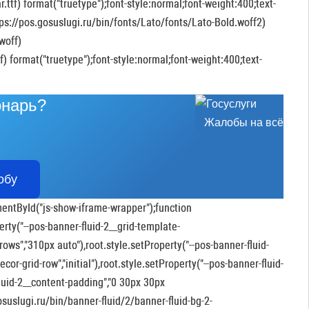
.ttf) format("truetype");font-style:normal;font-weight:400;text-
ps://pos.gosuslugi.ru/bin/fonts/Lato/fonts/Lato-Bold.woff2)
woff)
f) format("truetype");font-style:normal;font-weight:400;text-
онарь?
Жалобы на всё
обу
ntById("js-show-iframe-wrapper");function
ty("--pos-banner-fluid-2__grid-template-
rows","310px auto"),root.style.setProperty("--pos-banner-fluid-
cor-grid-row","initial"),root.style.setProperty("--pos-banner-fluid-
fluid-2__content-padding","0 30px 30px
gosuslugi.ru/bin/banner-fluid/2/banner-fluid-bg-2-