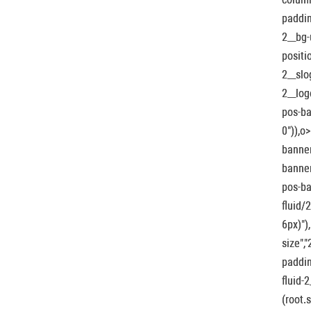
paddin
2__bg-
positi
2__slo
2__log
pos-ba
0")),o
banner
banner
pos-ba
fluid/
6px)")
size",
paddin
fluid-
(root.