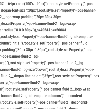
10% + 64px) calc(100% - 20px)"),root.style.setProperty("--pos-
_slogan-font-size","20px"),root.style.setProperty("--pos-banner-
id-2__logo-wrap-padding","20px 30px 30px
style.setProperty("--pos-banner-fluid-2__logo-wrap-
rder-radius","0 0 0 80px")),o>405&&o<=500&&
,root.style.setProperty("--pos-banner-fluid-2__grid-template-
lumn","initial"),root.style.setProperty("--pos-banner-fluid-
or-padding","30px 30px 0 30px"),root.style.setProperty("--pos-
--pos-banner-fluid-2__bg-
svg')"),root.style.setProperty("--pos-banner-fluid-2__bg-
anner-fluid-2__bg-size","cover"),root.style.setProperty("--pos-
fluid-2__slogan-line-height","32px"),root.style.setProperty("--pos-
erty("--pos-banner-fluid-2__logo-wrap-
ial"),root.style.setProperty("--pos-banner-fluid-2__logo-wrap-
-banner-fluid-2__grid-template-columns","min-content
),root.style.setProperty("--pos-banner-fluid-2__decor-grid-
,root.style.setProperty("--pos-banner-fluid-2__decor-