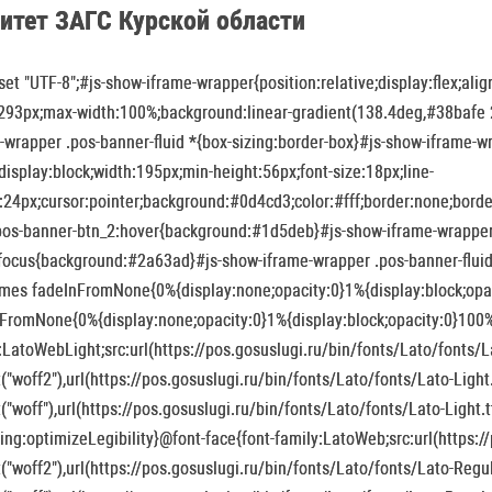
итет ЗАГС Курской области
et "UTF-8";#js-show-iframe-wrapper{position:relative;display:flex;alig
293px;max-width:100%;background:linear-gradient(138.4deg,#38bafe 26
-wrapper .pos-banner-fluid *{box-sizing:border-box}#js-show-iframe-wr
display:block;width:195px;min-height:56px;font-size:18px;line-
:24px;cursor:pointer;background:#0d4cd3;color:#fff;border:none;borde
.pos-banner-btn_2:hover{background:#1d5deb}#js-show-iframe-wrapper 
focus{background:#2a63ad}#js-show-iframe-wrapper .pos-banner-flui
mes fadeInFromNone{0%{display:none;opacity:0}1%{display:block;opa
FromNone{0%{display:none;opacity:0}1%{display:block;opacity:0}100%{
:LatoWebLight;src:url(https://pos.gosuslugi.ru/bin/fonts/Lato/fonts/L
("woff2"),url(https://pos.gosuslugi.ru/bin/fonts/Lato/fonts/Lato-Light
("woff"),url(https://pos.gosuslugi.ru/bin/fonts/Lato/fonts/Lato-Light.t
ing:optimizeLegibility}@font-face{font-family:LatoWeb;src:url(https:/
("woff2"),url(https://pos.gosuslugi.ru/bin/fonts/Lato/fonts/Lato-Regul