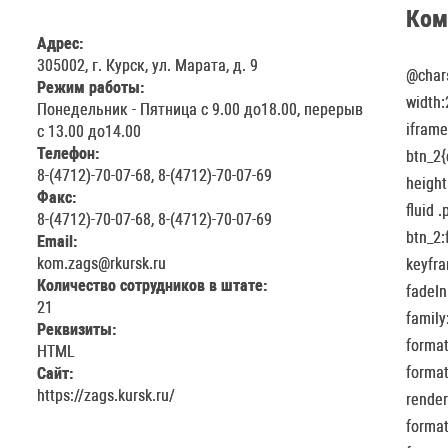
Ком
Адрес:
305002, г. Курск, ул. Марата, д. 9
@chars
Режим работы:
width:
Понедельник - Пятница с 9.00 до18.00, перерыв
iframe
с 13.00 до14.00
Телефон:
btn_2{
8-(4712)-70-07-68, 8-(4712)-70-07-69
height
Факс:
fluid 
8-(4712)-70-07-68, 8-(4712)-70-07-69
btn_2:
Email:
kom.zags@rkursk.ru
keyfra
Количество сотрудников в штате:
fadeIn
21
family
Реквизиты:
format
HTML
format
Сайт:
https://zags.kursk.ru/
render
format