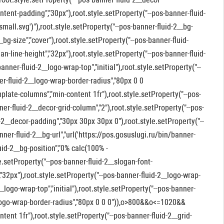
ntent-padding","30px"),root.style.setProperty("--pos-banner-fluid-
small.svg')"),root.style.setProperty("--pos-banner-fluid-2__bg-
_bg-size","cover"),root.style.setProperty("--pos-banner-fluid-
an-line-height","32px"),root.style.setProperty("--pos-banner-fluid-
ner-fluid-2__logo-wrap-top","initial"),root.style.setProperty("--
er-fluid-2__logo-wrap-border-radius","80px 0 0
late-columns","min-content 1fr"),root.style.setProperty("--pos-
er-fluid-2__decor-grid-column","2"),root.style.setProperty("--pos-
d-2__decor-padding","30px 30px 30px 0"),root.style.setProperty("--
ner-fluid-2__bg-url","url('https://pos.gosuslugi.ru/bin/banner-
uid-2__bg-position","0% calc(100% -
le.setProperty("--pos-banner-fluid-2__slogan-font-
,"32px"),root.style.setProperty("--pos-banner-fluid-2__logo-wrap-
logo-wrap-top","initial"),root.style.setProperty("--pos-banner-
__logo-wrap-border-radius","80px 0 0 0")),o>800&&o<=1020&&
tent 1fr"),root.style.setProperty("--pos-banner-fluid-2__grid-