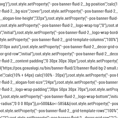
svg')"),root.style.setProperty("--pos-banner-fluid-2__bg-position","calc(
-fluid-2__bg-size","cover"),root.style.setProperty("--pos-banner-fluid-2_
2__slogan-line-height","32px"),root.style.setProperty("--pos-banner-flu
,root.style.setProperty("--pos-banner-fluid-2__logo-wrap-top","0"),root.
","initial"),root.style.setProperty("--pos-banner-fluid-2__logo-wrap-bo
style.setProperty("--pos-banner-fluid-2__grid-template-columns","100%")
"310px auto"),root.style.setProperty("--pos-banner-fluid-2__decor-grid-co
or-grid-row","initial"),root.style.setProperty("--pos-banner-fluid-2__dec
-fluid-2__content-padding","0 30px 30px 30px"),root.style.setProperty("
url('https://pos.gosuslugi.ru/bin/banner-fluid/2/banner-fluid-bg-2-small.
on","calc(10% + 64px) calc(100% - 20px)"),root.style.setProperty("--pos-b
-fluid-2__slogan-font-size","24px"),root.style.setProperty("--pos-banner-
-fluid-2__logo-wrap-padding","30px 50px 30px 70px"),root.style.setProp
0"),root.style.setProperty("--pos-banner-fluid-2__logo-wrap-bottom","init
-radius","0 0 0 80px")),o>500&&o<=585&&(root.style.setProperty("--pos
root.style.setProperty("--pos-banner-fluid-2__grid-template-rows","100%"
","2"),root.style.setProperty("--pos-banner-fluid-2__decor-grid-row","1")