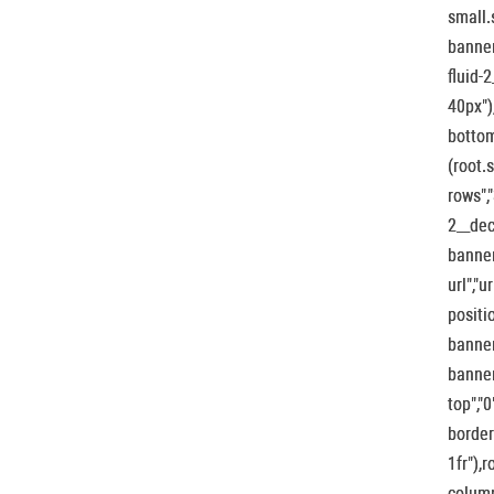
small.
banner
fluid-
40px")
bottom
(root.
rows",
2__dec
banner
url","
positi
banner
banner
top","
border
1fr"),
column