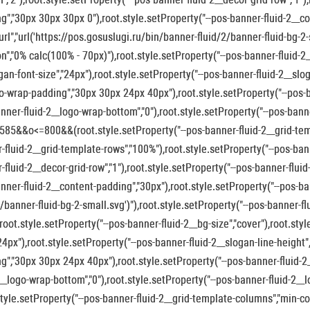
g","30px 30px 30px 0"),root.style.setProperty("--pos-banner-fluid-2__co
url","url('https://pos.gosuslugi.ru/bin/banner-fluid/2/banner-fluid-bg-2-
on","0% calc(100% - 70px)"),root.style.setProperty("--pos-banner-fluid-2_
gan-font-size","24px"),root.style.setProperty("--pos-banner-fluid-2__slog
o-wrap-padding","30px 30px 24px 40px"),root.style.setProperty("--pos-ban
nner-fluid-2__logo-wrap-bottom","0"),root.style.setProperty("--pos-bann
>585&&o<=800&&(root.style.setProperty("--pos-banner-fluid-2__grid-temp
-fluid-2__grid-template-rows","100%"),root.style.setProperty("--pos-bann
-fluid-2__decor-grid-row","1"),root.style.setProperty("--pos-banner-flui
nner-fluid-2__content-padding","30px"),root.style.setProperty("--pos-ban
2/banner-fluid-bg-2-small.svg')"),root.style.setProperty("--pos-banner-fl
,root.style.setProperty("--pos-banner-fluid-2__bg-size","cover"),root.sty
"24px"),root.style.setProperty("--pos-banner-fluid-2__slogan-line-height"
g","30px 30px 24px 40px"),root.style.setProperty("--pos-banner-fluid-2__
2__logo-wrap-bottom","0"),root.style.setProperty("--pos-banner-fluid-2
style.setProperty("--pos-banner-fluid-2__grid-template-columns","min-con