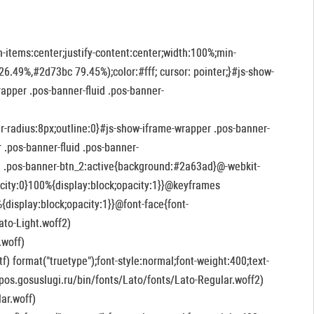
n-items:center;justify-content:center;width:100%;min-
.49%,#2d73bc 79.45%);color:#fff; cursor: pointer;}#js-show-
apper .pos-banner-fluid .pos-banner-
r-radius:8px;outline:0}#js-show-iframe-wrapper .pos-banner-
.pos-banner-fluid .pos-banner-
d .pos-banner-btn_2:active{background:#2a63ad}@-webkit-
city:0}100%{display:block;opacity:1}}@keyframes
display:block;opacity:1}}@font-face{font-
ato-Light.woff2)
.woff)
tf) format("truetype");font-style:normal;font-weight:400;text-
/pos.gosuslugi.ru/bin/fonts/Lato/fonts/Lato-Regular.woff2)
ar.woff)