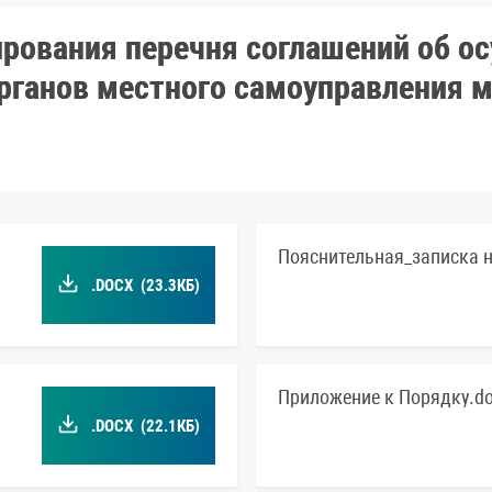
рования перечня соглашений об 
рганов местного самоуправления 
Пояснительная_записка н
.DOCX
(23.3КБ)
Приложение к Порядку.d
.DOCX
(22.1КБ)