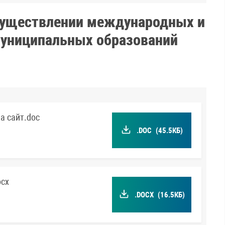
осуществлении международных и
муниципальных образований
а сайт.doc
.DOC
(45.5КБ)
ocx
.DOCX
(16.5КБ)