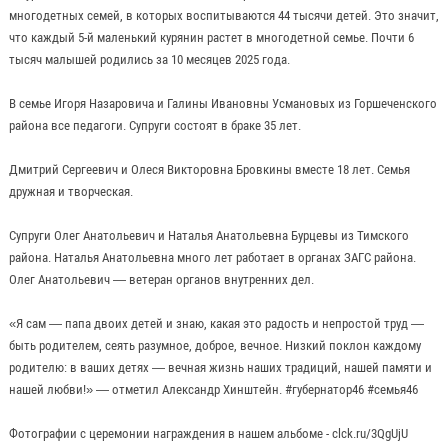
многодетных семей, в которых воспитываются 44 тысячи детей. Это значит,
что каждый 5-й маленький курянин растет в многодетной семье. Почти 6
тысяч малышей родились за 10 месяцев 2025 года.
В семье Игоря Назаровича и Галины Ивановны Усмановых из Горшеченского
района все педагоги. Супруги состоят в браке 35 лет.
Дмитрий Сергеевич и Олеся Викторовна Бровкины вместе 18 лет. Семья
дружная и творческая.
Супруги Олег Анатольевич и Наталья Анатольевна Бурцевы из Тимского
района. Наталья Анатольевна много лет работает в органах ЗАГС района.
Олег Анатольевич — ветеран органов внутренних дел.
«Я сам — папа двоих детей и знаю, какая это радость и непростой труд —
быть родителем, сеять разумное, доброе, вечное. Низкий поклон каждому
родителю: в ваших детях — вечная жизнь наших традиций, нашей памяти и
нашей любви!» — отметил Александр Хинштейн. #губернатор46 #семья46
Фотографии с церемонии награждения в нашем альбоме - clck.ru/3QgUjU