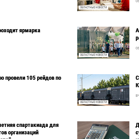
с
ОБЛАСТНЫЕ НОВОСТИ
роходит ярмарка
А
р
с
ОБЛАСТНЫЕ НОВОСТИ
ю провели 105 рейдов по
С
К
в
ОБЛАСТНЫЕ НОВОСТИ
летняя спартакиада для
Д
тов организаций
с