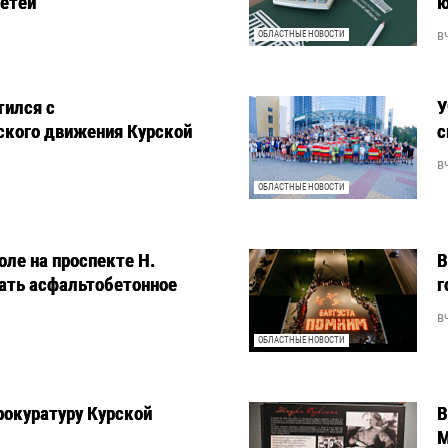
детей
ю
в
ОБЛАСТНЫЕ НОВОСТИ
тился с
У
ского движения Курской
с
в
ОБЛАСТНЫЕ НОВОСТИ
оле на проспекте Н.
В
ать асфальтобетонное
г
в
ОБЛАСТНЫЕ НОВОСТИ
рокуратуру Курской
В
М