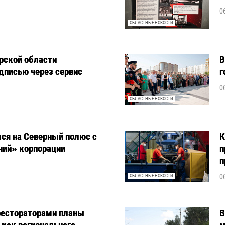
0
ОБЛАСТНЫЕ НОВОСТИ
рской области
В
дписью через сервис
г
0
ОБЛАСТНЫЕ НОВОСТИ
ся на Северный полюс с
К
ний» корпорации
п
п
0
ОБЛАСТНЫЕ НОВОСТИ
рестораторами планы
В