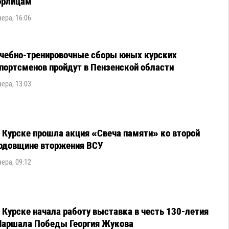
рлицам
чера, 16:06
чебно-тренировочные сборы юных курских
портсменов пройдут в Пензенской области
чера, 13:03
 Курске прошла акция «Свеча памяти» ко второй
одовщине вторжения ВСУ
чера, 09:12
 Курске начала работу выставка в честь 130-летия
аршала Победы Георгия Жукова