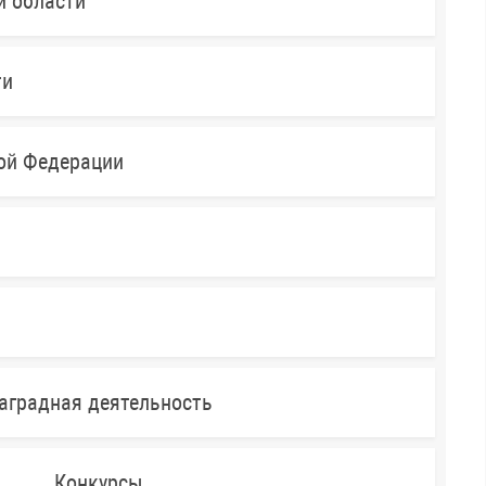
й области
ти
кой Федерации
аградная деятельность
Конкурсы