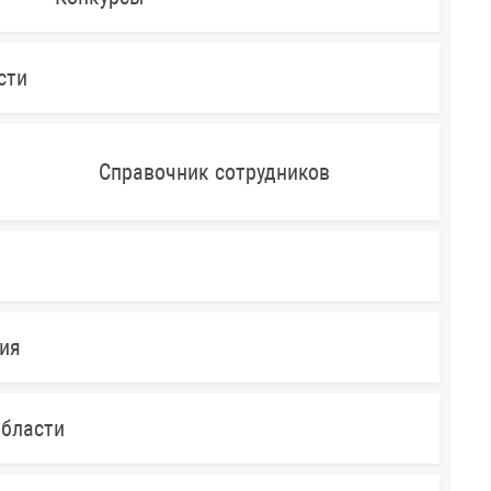
сти
Справочник сотрудников
ния
области