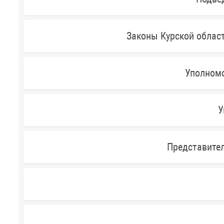
Законы Курской облас
Уполномо
У
Представител