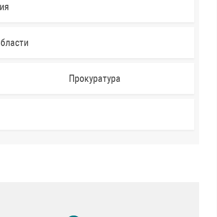
ния
области
Прокуратура