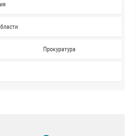
ния
области
Прокуратура