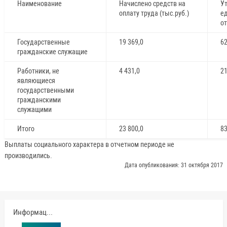
Наименование
Начислено средств на
У
оплату труда (тыс.руб.)
е
от
Государственные
19 369,0
6
гражданские служащие
Работники, не
4 431,0
2
являющиеся
государственными
гражданскими
служащими
Итого
23 800,0
8
Выплаты социального характера в отчетном периоде не
производились.
Дата опубликования: 31 октября 2017
Информация