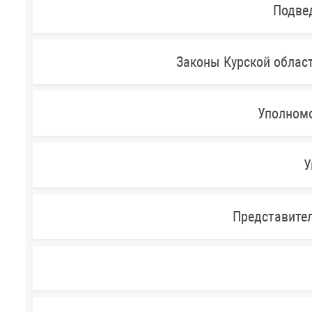
Подве
Законы Курской облас
Уполномо
У
Представител