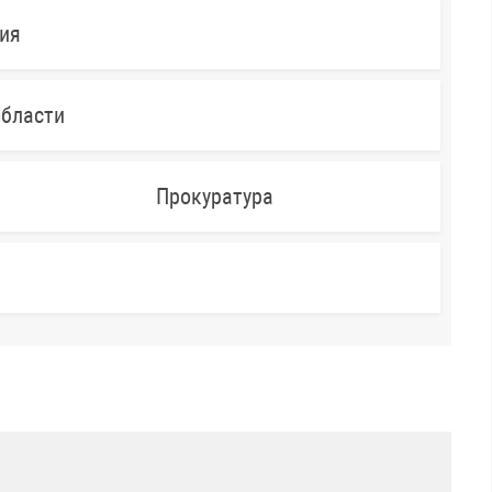
ния
области
Прокуратура