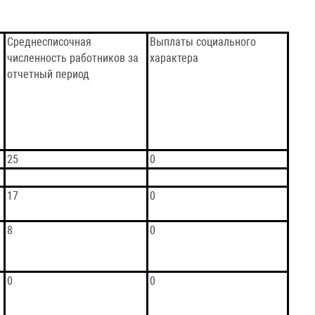
Среднесписочная
Выплаты социального
численность работников за
характера
отчетный период
25
0
17
0
8
0
0
0