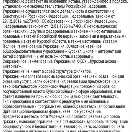
Учреждение действует на основании Устава, утверждённого в порядке,
установленном законодательством Российской Федерации.
Учреждение осуществляет свою деятельность в соответствии с
Конституцией Российской Федерации, Федеральным законом от
29.12.2012 №273-ФЗ «Об образовании в Российской Федерации»,
Федеральным законом от 12.01.1996 №7-ФЗ «О некоммерческих
организациях», другими федеральными законами и нормативными
правовыми актами Российской Федерации, законами и нормативными
правовыми актами Курской области, а также настоящим Уставом.
Полное наименование Учреждения: Областное казенное
общеобразовательное учреждение «Курская школа – интернат для
детей с ограниченными возможностями здоровья ».
Сокращенное наименование Учреждения: ОКОУ «Курская школа –
интернат».
Учреждение не имеет в своей структуре филиалов.
Учреждение является некоммерческой организацией, созданной для
оказания услуг в целях обеспечения реализации предусмотренных
законодательством Российской Федерации полномочий органов
государственной власти Курской области в сфере образования, и не
ставит извлечение прибыли основной целью своей деятельности.
Тип Учреждения в соответствии с реализуемыми основными
образовательными программами: общеобразовательная организация.
Организационно-правовая форма: казенное учреждение.
Предметом деятельности Учреждения является реализация права
граждан, имеющих ограниченные возможности здоровья, на получение
общедоступного и бесплатного начального общего, основного общего
образования в интересах человека, семьи, общества и государства;