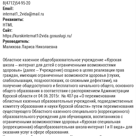
8(4712)54-95-20
Email:
internat1_2vida@mail.ru
Реквизиты:
HTML
Сайт:
https://kurskinternat1i2vida.gosuslugi.ru/
Руководитель:
Малихова Лариса Николаевна
Областное казенное общеобразовательное учреждение «Курская
школа – интернат для детей с ограниченными возможностями
здоровья» (далее – Учреждение) создано в целях реализации прав
граждан, имеющих ограниченные возможности здоровья (глухих,
слабослышащих, позднооглохших, со сложными дефектами), на
получение общедоступного и бесплатного начального общего, основного
общего образования в соответствии с распоряжением Администрации
Курской области от 04.06.2015г. № 407-ра «О переименовании
областных казенных образовательных учреждений, подведомственных
комитету образования и науки Курской области» путем переименования
существующего Областного казенного специального (коррекционного)
образовательного учреждения для обучающихся, воспитанников с
ограниченными возможностями здоровья «Курская специальная
(коррекционная) общеобразовательная школа-интернат I и II вида» для
оказания услуг в сфере образования.