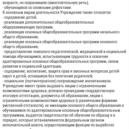
возрасте, но сохранивших самостоятельную речь);
- обучающихся со сложными дефектами.
К основным видам деятельности Учреждения также относятся:
- содержание детей;
- реализация дополнительных общеобразовательных
общеразвивающих программ;
- реализация основных общеобразовательных программ начального
общего образования;
- реализация основных общеобразовательных программ основного
общего образования;
- предоставление психолого-педагогической, медицинской и социальной
помощи обучающимся, испытывающим трудности в освоении
адаптированных основных общеобразовательных программ, своем
развитии и социальной адаптации;
- содержание, воспитание, защита прав и законных интересов детей-
сирот и детей, оставшихся без попечения родителей;
- социальное (постинтернатное) сопровождение воспитанников.
Учреждение имеет право выдавать лицам с ограниченными
возможностями здоровья, успешно прошедшим государственную
итоговую аттестацию, документы об образовании; лицам с
ограниченными возможностями здоровья (с различными формами
умственной отсталости), не имеющим основного общего образования и
обучавшимся по адаптированным основным общеобразовательным
программам, выдается свидетельство об обучении по образцу и в
порядке, которые устанавливаются федеральным органом
исполнительной власти, осуществляющим функции по выработке