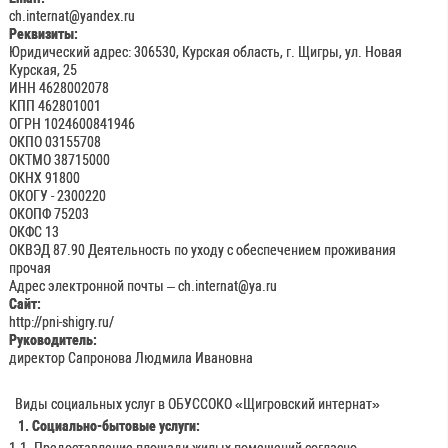
ch.internat@yandex.ru
Реквизиты:
Юридический адрес: 306530, Курская область, г. Щигры, ул. Новая
Курская, 25
ИНН 4628002078
КПП 462801001
ОГРН 1024600841946
ОКПО 03155708
ОКТМО 38715000
ОКНХ 91800
ОКОГУ - 2300220
ОКОПФ 75203
ОКФС 13
ОКВЭД 87.90 Деятельность по уходу с обеспечением проживания
прочая
Адрес электронной почты –
ch.internat@ya.ru
Сайт:
http://pni-shigry.ru/
Руководитель:
директор Сапронова Людмила Ивановна
Виды социальных услуг в ОБУССОКО «Щигровский интернат»
1. Социально-бытовые услуги:
1.1. Предоставление площади жилых помещений согласно