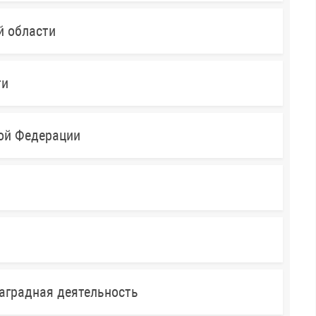
й области
ти
кой Федерации
аградная деятельность