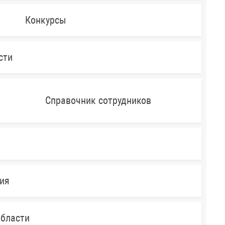
Конкурсы
сти
Справочник сотрудников
ния
области