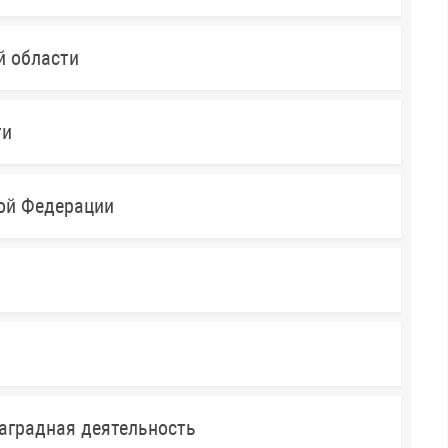
й области
ти
кой Федерации
аградная деятельность