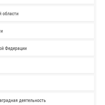
й области
ти
кой Федерации
аградная деятельность