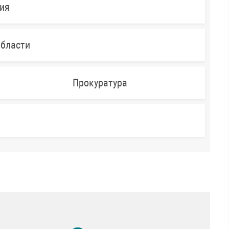
ния
области
Прокуратура