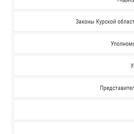
Законы Курской облас
Уполномо
У
Представител