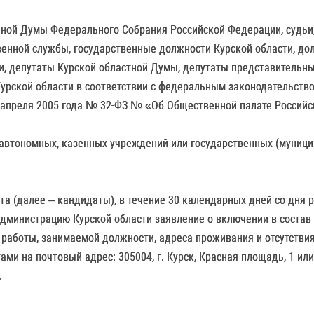
енной Думы Федерального Собрания Российской Федерации, судь
енной службы, государственные должности Курской области, до
и, депутаты Курской областной Думы, депутаты представительн
рской области в соответствии с федеральным законодательством
 апреля 2005 года № 32-ФЗ № «Об Общественной палате Россий
автономных, казенных учреждений или государственных (муници
та (далее – кандидаты), в течение 30 календарных дней со дня
Администрацию Курской области заявление о включении в состав
а работы, занимаемой должности, адреса проживания и отсутствия
ами на почтовый адрес: 305004, г. Курск, Красная площадь, 1 и
.