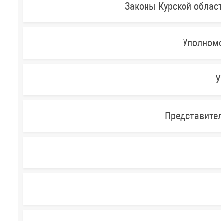
Законы Курской облас
Уполномо
У
Представител