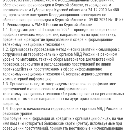
В соответствии с Положением о Координационном совещании по
обеспечению правопорядка в Курской области, утвержденным
постановлением Губернатора Курской области от 24.12.2010 № 480-
пг, протоколом заседания Координационного совещания по
обеспечению правопорядка в Курской области от 09.08.2024 № ПР-57:
1. Рекомендовать УМВД России по Курской области:
1.1. Предусмотреть в III квартале 2024 г. проведение оперативно-
профилактических мероприятий, направленных на профилактику,
пресечение и раскрытие преступлений в сфере информационно-
телекоммуникационных технологий;
1.2. Организовать проведение методических занятий и семинаров с
сотрудниками территориальных органов МВД России на районном
уровне по методике, тактике сбора материалов доследственной
проверки, раскрытию и расследованию преступлений по линии
противодействия преступлениям в сфере информационно-
телекоммуникационных технологий, неправомерного доступа к
компьютерной информации;
1.3. Организовать подготовку видеоматериалов по профилактике
преступлений с использованием информационно-
телекоммуникационных технологий и размещение их на региональных
каналах, в том числе направленных на аудиторию пенсионного
возраста;
1.4. Поручить начальникам территориальных органов МВД России на
районном уровне:
при получении информации из кредитных организаций о лицах, на чье
имя выданы (открыты) банковские карты (счета), используемые при
совершении преступлений, принимать неотложные и исчерпывающие