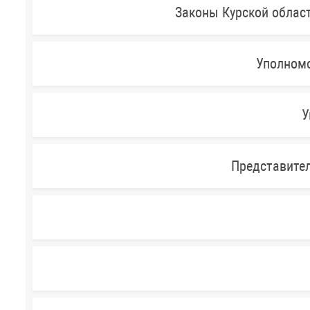
Законы Курской облас
Уполномо
У
Представител