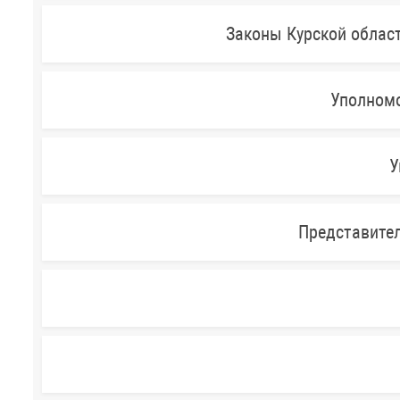
Законы Курской облас
Уполномо
У
Представител