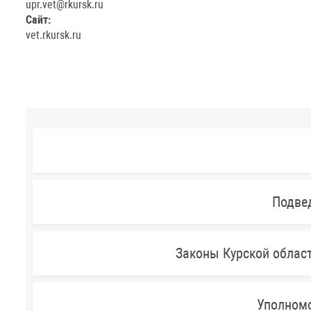
upr.vet@rkursk.ru
Сайт:
vet.rkursk.ru
Подве
Законы Курской облас
Уполномо