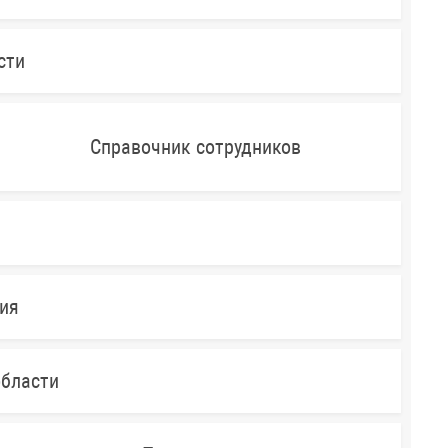
сти
Справочник сотрудников
ния
области