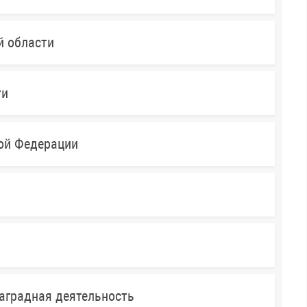
й области
ти
кой Федерации
аградная деятельность