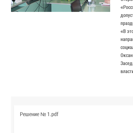
«Росс
допус
празд
«В эт
напра
социа
Оксан
Засед
власт
Решение № 1.pdf