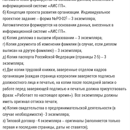
информационной системе «АИС ГП».
б) Концепция проекта развития организации. Индивидуальное
1
проектное задание – форма №РО-02
– 3 экземпляра;
Автоматически формируется на основании данных, внесенных в
информационной системе «АИС ГП».
в) Копия диплома о высшем образовании – 3 экземпляра;
г) Копия документа об изменении фамилии (в случае, если диплом
выписан на другую фамилию) – 3 экземпляра;
д) Копия паспорта Российской Федерации (страницы 2-5) – 3
экземпляра;
е) Две копии трудовой книжки, заверенные отделом кадров
организации (каждая страница ксерокопии заверяется подписью
должностного лица и печатью, на копии после последней записи о
работе перед заверяющей подписью и печатью должна присутствовать
фраза: «Работает по настоящее время»). Все экземпляры должны
иметь оригинал оттиска печати;
ж) Копия свидетельства о предпринимательской деятельности (в
случае необходимости) - 3 экземпляра;
з) Типовой договор - 4 экземпляра – оригиналы (заполняется только
первая и последняя страницы, даты не ставятся);