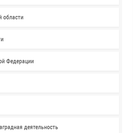
й области
ти
кой Федерации
аградная деятельность