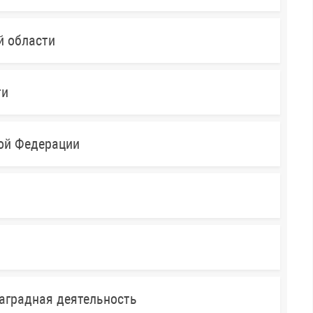
й области
ти
кой Федерации
аградная деятельность