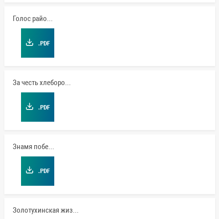
Голос района
.PDF
За честь хлебороба
.PDF
Знамя победы
.PDF
Золотухинская жизнь