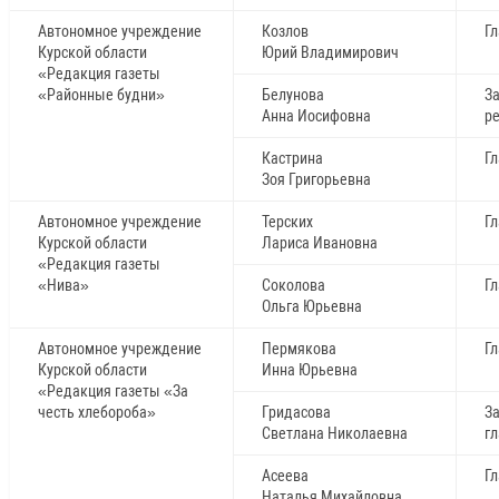
Автономное учреждение
Козлов
Г
Курской области
Юрий Владимирович
«Редакция газеты
«Районные будни»
Белунова
З
Анна Иосифовна
р
Кастрина
Г
Зоя Григорьевна
Автономное учреждение
Терских
Г
Курской области
Лариса Ивановна
«Редакция газеты
«Нива»
Соколова
Г
Ольга Юрьевна
Автономное учреждение
Пермякова
Г
Курской области
Инна Юрьевна
«Редакция газеты «За
честь хлебороба»
Гридасова
З
Светлана Николаевна
г
Асеева
Г
Наталья Михайловна