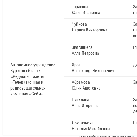
Тарасова
З
Юлия Ивановна
г
Чуйкова
З
Лариса Викторовна
гл
к
Звягинцева
Г
Алла Петровна
Автономное учреждение
Ярош
Д
Курской области
Александр Николаевич
«Редакция газеты
«Телевизионная и
Абрамова
З
радиовещательная
Юлия Ашотовна
компания «Сейм»
Пикулина
З
Анна Игоревна
п
д
Локтионова
Г
Наталья Михайловна