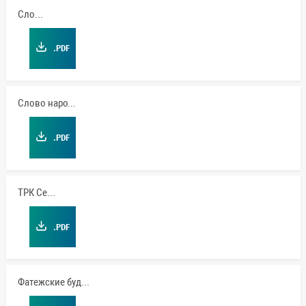
Слово
.PDF
Слово народа
.PDF
ТРК Сейм
.PDF
Фатежские будни