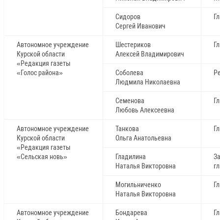
Сидоров
Г
Сергей Иванович
Автономное учреждение
Шестериков
Г
Курской области
Алексей Владимирович
«Редакция газеты
«Голос района»
Соболева
Р
Людмила Николаевна
Семенова
Г
Любовь Алексеевна
Автономное учреждение
Танкова
Г
Курской области
Ольга Анатольевна
«Редакция газеты
«Сельская новь»
Гладилина
З
Наталья Викторовна
г
Могильниченко
Г
Наталья Викторовна
Автономное учреждение
Бондарева
Г