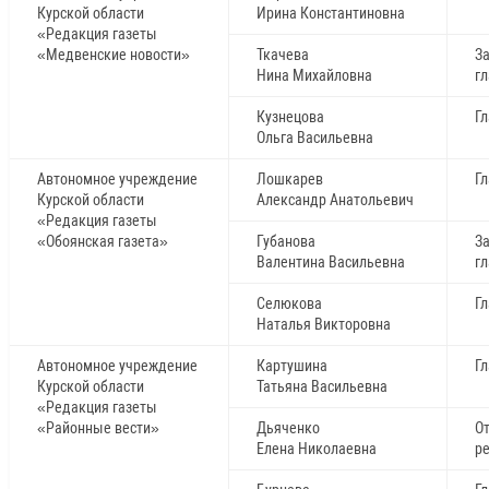
Курской области
Ирина Константиновна
«Редакция газеты
«Медвенские новости»
Ткачева
З
Нина Михайловна
г
Кузнецова
Г
Ольга Васильевна
Автономное учреждение
Лошкарев
Г
Курской области
Александр Анатольевич
«Редакция газеты
«Обоянская газета»
Губанова
З
Валентина Васильевна
г
Селюкова
Г
Наталья Викторовна
Автономное учреждение
Картушина
Г
Курской области
Татьяна Васильевна
«Редакция газеты
«Районные вести»
Дьяченко
О
Елена Николаевна
р