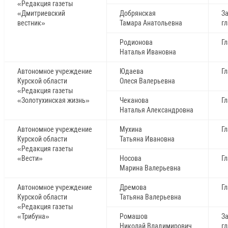
«Редакция газеты
«Дмитриевский
Добрянская
З
вестник»
Тамара Анатольевна
г
Родионова
Г
Наталья Ивановна
Автономное учреждение
Юдаева
Г
Курской области
Олеся Валерьевна
«Редакция газеты
«Золотухинская жизнь»
Чеканова
Г
Наталья Александровна
Автономное учреждение
Мухина
Г
Курской области
Татьяна Ивановна
«Редакция газеты
«Вести»
Носова
Г
Марина Валерьевна
Автономное учреждение
Дремова
Г
Курской области
Татьяна Валерьевна
«Редакция газеты
«Трибуна»
Ромашов
З
Николай Владимирович
г