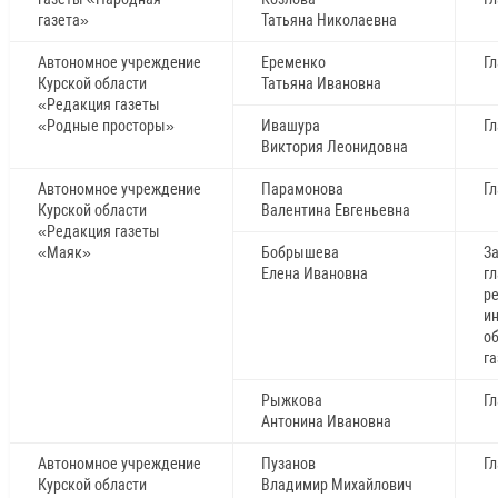
газета»
Татьяна Николаевна
Автономное учреждение
Еременко
Г
Курской области
Татьяна Ивановна
«Редакция газеты
«Родные просторы»
Ивашура
Г
Виктория Леонидовна
Автономное учреждение
Парамонова
Г
Курской области
Валентина Евгеньевна
«Редакция газеты
«Маяк»
Бобрышева
З
Елена Ивановна
гл
р
и
о
г
Рыжкова
Г
Антонина Ивановна
Автономное учреждение
Пузанов
Г
Курской области
Владимир Михайлович