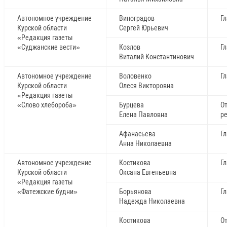
Автономное учреждение
Виноградов
Г
Курской области
Сергей Юрьевич
«Редакция газеты
«Суджанские вести»
Козлов
Г
Виталий Константинович
Автономное учреждение
Воловенко
Г
Курской области
Олеся Викторовна
«Редакция газеты
«Слово хлебороба»
Бурцева
О
Елена Павловна
р
Афанасьева
Г
Анна Николаевна
Автономное учреждение
Костикова
Г
Курской области
Оксана Евгеньевна
«Редакция газеты
«Фатежские будни»
Борьянова
Г
Надежда Николаевна
Костикова
О