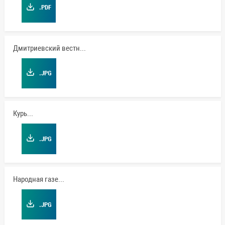
.PDF
Дмитриевский вестник
.JPG
Курьер
.JPG
Народная газета
.JPG