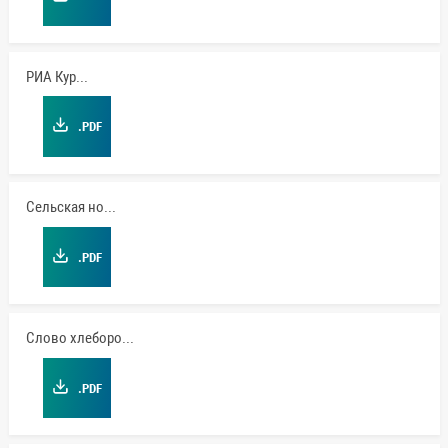
РИА Курск
.PDF
Сельская новь
.PDF
Слово хлебороба
.PDF