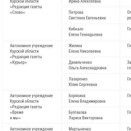
Курской области
Ирина Алексеевна
«Редакция газеты
«Слово»
Петрова
О
Светлана Евгеньевна
р
Кибкало
Г
Елена Геннадьевна
Автономное учреждение
Жилина
Г
Курской области
Елена Николаевна
«Редакция газеты
«Курьер»
Данильченко
З
Ольга Александровна
г
Лазаренко
Г
Юлия Сергеевна
Автономное учреждение
Борякина
Г
Курской области
Елена Владимировна
«Редакция газеты
«Время
Булгакова
Г
и мы»
Лариса Викторовна
Автономное учреждение
Мартыненко
Г