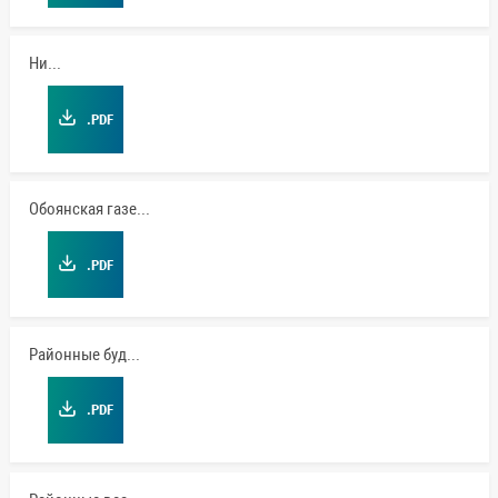
Нива
.PDF
Обоянская газета
.PDF
Районные будни
.PDF