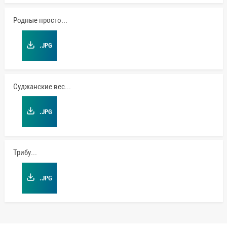
Родные просторы
.JPG
Суджанские вести
.JPG
Трибуна
.JPG