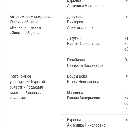
Бурцева
Г
Анжелика Николаевна
Автономное учреждение
Данилова
Г
Курской области
Виктория
«Редакция газеты
Александровна
«Знамя победы»
Лагутин
Р
Николай Георгиевич
и
о
Горяйнова
Г
Надежда Васильевна
Автономное
Бобрышова
Г
учреждение Курской
Нелля Николаевна
области «Редакция
газеты «Районные
Машкина
Р
известия»
Галина Валерьевна
и
о
г
Бурцева
Г
Анжелика Николаевна