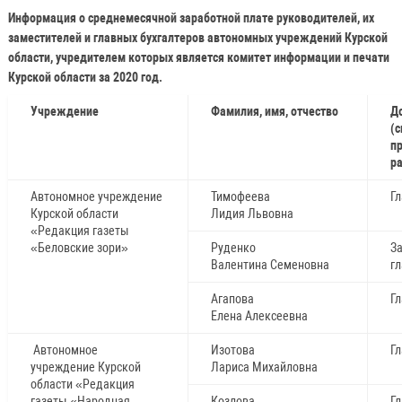
Информация о среднемесячной заработной плате руководителей, их
заместителей и главных бухгалтеров автономных учреждений Курской
области, учредителем которых является комитет информации и печати
Курской области за 2020 год.
Учреждение
Фамилия, имя, отчество
Д
(с
п
р
Автономное учреждение
Тимофеева
Г
Курской области
Лидия Львовна
«Редакция газеты
«Беловские зори»
Руденко
З
Валентина Семеновна
г
Агапова
Г
Елена Алексеевна
Автономное
Изотова
Г
учреждение Курской
Лариса Михайловна
области «Редакция
газеты «Народная
Козлова
Г