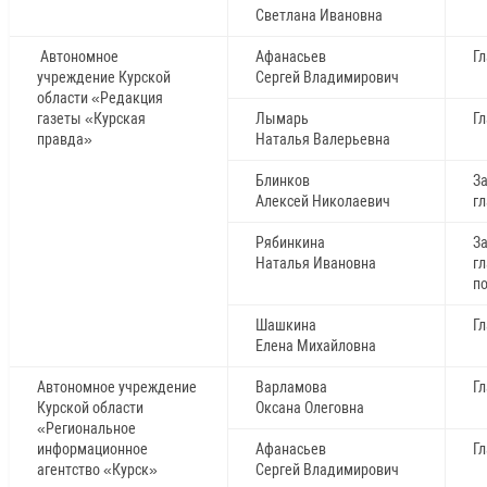
Светлана Ивановна
Автономное
Афанасьев
Г
учреждение Курской
Сергей Владимирович
области «Редакция
газеты «Курская
Лымарь
Г
правда»
Наталья Валерьевна
Блинков
З
Алексей Николаевич
г
Рябинкина
З
Наталья Ивановна
г
п
Шашкина
Г
Елена Михайловна
Автономное учреждение
Варламова
Г
Курской области
Оксана Олеговна
«Региональное
информационное
Афанасьев
Г
агентство «Курск»
Сергей Владимирович