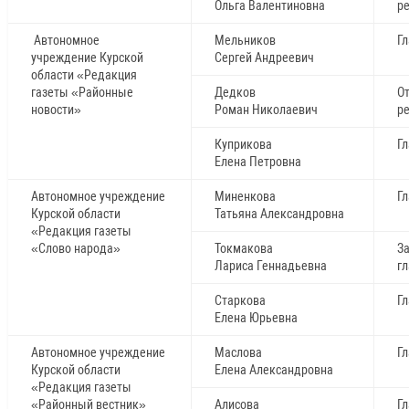
Ольга Валентиновна
р
Автономное
Мельников
Г
учреждение Курской
Сергей Андреевич
области «Редакция
газеты «Районные
Дедков
О
новости»
Роман Николаевич
р
Куприкова
Г
Елена Петровна
Автономное учреждение
Миненкова
Г
Курской области
Татьяна Александровна
«Редакция газеты
«Слово народа»
Токмакова
З
Лариса Геннадьевна
г
Старкова
Г
Елена Юрьевна
Автономное учреждение
Маслова
Г
Курской области
Елена Александровна
«Редакция газеты
«Районный вестник»
Алисова
Г