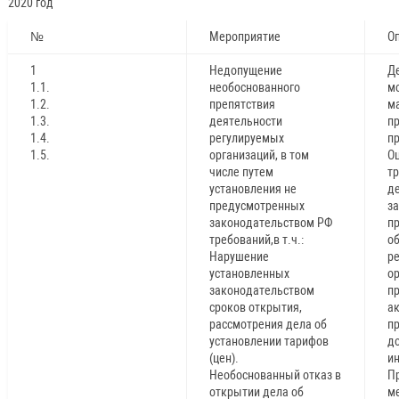
2020 год
№
Мероприятие
О
1
Недопущение
Д
1.1.
необоснованного
м
1.2.
препятствия
м
1.3.
деятельности
п
1.4.
регулируемых
пр
1.5.
организаций, в том
Оц
числе путем
т
установления не
д
предусмотренных
з
законодательством РФ
пр
требований,в т.ч.:
о
Нарушение
р
установленных
ор
законодательством
п
сроков открытия,
ак
рассмотрения дела об
п
установлении тарифов
д
(цен).
и
Необоснованный отказ в
П
открытии дела об
м