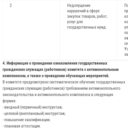
2
Недопущение
П
нарушений в сфере
п
закупок товаров, работ,
к
услуг для
к
государственных нужд.
у
п
к
се
Ус
з
4. Информация о проведении ознакомления государственных
гражданских служащих (работников) комитета с антимонопольным
комплаенсом, а также о проведении обучающих мероприятий.
В комитете предусмотрено систематическое обучение государственных
гражданских служащих (работников) требованиям антимонопольного
законодательства и антимонопольного комплаенса в следующих
формах:
- вводный (первичный) инструктаж;
- целевой (внеплановый) инструктаж;
- повышение квалификации;
- плановая аттестация.