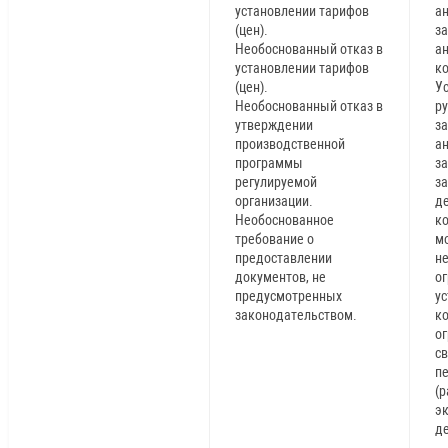
установлении тарифов
а
(цен).
з
Необоснованный отказ в
а
установлении тарифов
к
(цен).
У
Необоснованный отказ в
р
утверждении
з
производственной
а
программы
за
регулируемой
з
организации.
де
Необоснованное
к
требование о
мо
предоставлении
н
документов, не
о
предусмотренных
у
законодательством.
ко
о
с
п
(р
э
д