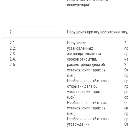
конкуренции"
2.
Нарушения при осуществлении госу
2.1.
Нарушение
2.
2.2.
установленных
п
2.3.
законодательством
п
2.4.
сроков открытия,
на
2.5.
рассмотрения дела об
2.
установлении тарифов
О
(цен).
п
Необоснованный отказ в
пр
открытии дела об
п
установлении тарифов
р
(цен).
ор
Необоснованный отказ в
О
установлении тарифов
м
(цен).
п
Необоснованный отказ в
пр
утверждении
От