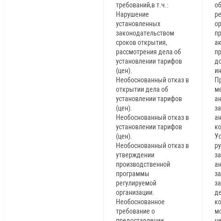
требований,в т.ч.:
о
Нарушение
р
установленных
ор
законодательством
п
сроков открытия,
ак
рассмотрения дела об
п
установлении тарифов
д
(цен).
и
Необоснованный отказ в
П
открытии дела об
м
установлении тарифов
а
(цен).
з
Необоснованный отказ в
а
установлении тарифов
к
(цен).
У
Необоснованный отказ в
р
утверждении
з
производственной
а
программы
за
регулируемой
з
организации.
де
Необоснованное
к
требование о
мо
предоставлении
н