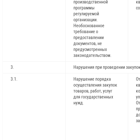
производственной
к
программы
с
регулируемой
организации.
Необоснованное
требование о
предоставлении
документов, не
предусмотренных
законодательством.
3.
Нарушения при проведении закупок
3.1.
Нарушение порядка
От
осуществления закупок
к
товаров, работ, услуг
к
для государственных
у
нужд.
О
п
д
за