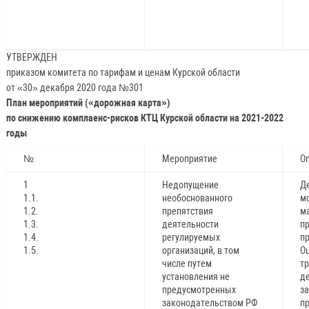
УТВЕРЖДЕН
приказом комитета по тарифам и ценам Курской области
от «30» декабря 2020 года №301
План мероприятий («дорожная карта»)
по снижению комплаенс-рисков КТЦ Курской области на 2021-2022
годы
№
Мероприятие
О
1
Недопущение
Д
1.1.
необоснованного
м
1.2.
препятствия
м
1.3.
деятельности
п
1.4.
регулируемых
пр
1.5.
организаций, в том
Оц
числе путем
т
установления не
д
предусмотренных
з
законодательством РФ
пр