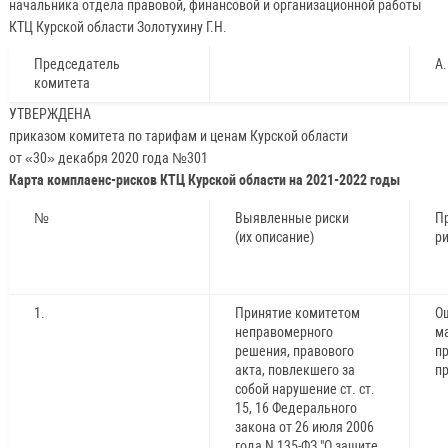
начальника отдела правовой, финансовой и организационной работы
КТЦ Курской области Золотухину Г.Н.
Председатель
А
комитета
УТВЕРЖДЕНА
приказом комитета по тарифам и ценам Курской области
от «30» декабря 2020 года №301
Карта комплаенс-рисков КТЦ Курской области на 2021-2022 годы
№
Выявленные риски
П
(их описание)
р
1.
Принятие комитетом
О
неправомерного
м
решения, правового
п
акта, повлекшего за
п
собой нарушение ст. ст.
15, 16 Федерального
закона от 26 июля 2006
года N 135-ФЗ "О защите