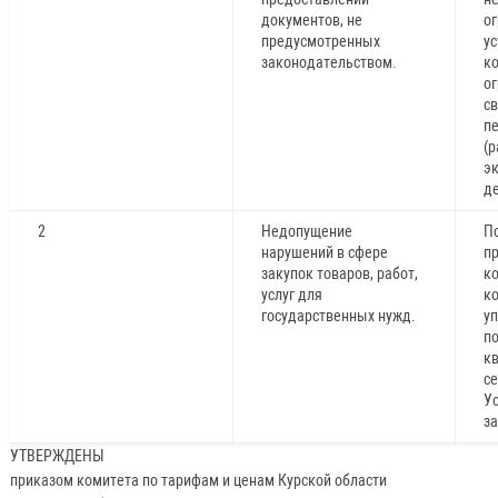
документов, не
о
предусмотренных
у
законодательством.
ко
о
с
п
(р
э
д
2
Недопущение
П
нарушений в сфере
п
закупок товаров, работ,
к
услуг для
к
государственных нужд.
у
п
к
се
Ус
з
УТВЕРЖДЕНЫ
приказом комитета по тарифам и ценам Курской области