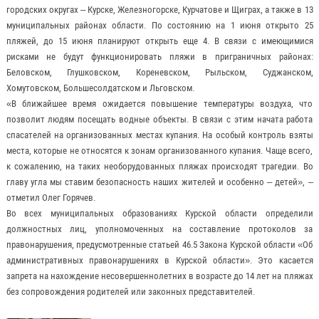
городских округах – Курске, Железногорске, Курчатове и Щиграх, а также в 13
муниципальных районах области. По состоянию на 1 июня открыто 25
пляжей, до 15 июня планируют открыть еще 4. В связи с имеющимися
рисками не будут функционировать пляжи в приграничных районах:
Беловском, Глушковском, Кореневском, Рыльском, Суджанском,
Хомутовском, Большесолдатском и Льговском.
«В ближайшее время ожидается повышение температуры воздуха, что
позволит людям посещать водные объекты. В связи с этим начата работа
спасателей на организованных местах купания. На особый контроль взяты
места, которые не относятся к зонам организованного купания. Чаще всего,
к сожалению, на таких необорудованных пляжах происходят трагедии. Во
главу угла мы ставим безопасность наших жителей и особенно – детей», –
отметил Олег Горячев.
Во всех муниципальных образованиях Курской области определили
должностных лиц, уполномоченных на составление протоколов за
правонарушения, предусмотренные статьей 46.5 Закона Курской области «Об
административных правонарушениях в Курской области». Это касается
запрета на нахождение несовершеннолетних в возрасте до 14 лет на пляжах
без сопровождения родителей или законных представителей.