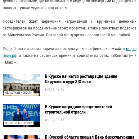
деловой программе, где познакомятся с ведущими экспертами медиасферы и
посетят лучшие медиацентры страны.
Победителей ждет церемония награждения с вручением денежных
сертификатов на продвижение своих проектов, а также памятных подарков
от Минсельхоза России. Призовой фонд премии составляет 5 млн рублей.
Подробности и форма подачи заявок доступны на официальном сайте
медиа
поле.рф
, а также на страницах премии в социальных сетях «ВКонтакте» и
«Mакс» .
В Курске начнется реставрация здания
Окружного суда XIX века
вчера, 19:12
ОБЛАСТНЫЕ НОВОСТИ
В Курске наградили представителей
строительной отрасли
вчера, 14:18
ОБЛАСТНЫЕ НОВОСТИ
В Курской области прошел День физкультурника