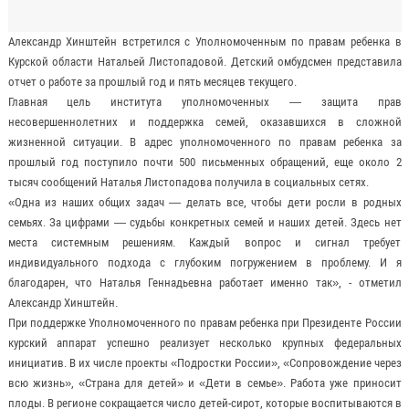
Александр Хинштейн встретился с Уполномоченным по правам ребенка в
Курской области Натальей Листопадовой. Детский омбудсмен представила
отчет о работе за прошлый год и пять месяцев текущего.
Главная цель института уполномоченных — защита прав
несовершеннолетних и поддержка семей, оказавшихся в сложной
жизненной ситуации. В адрес уполномоченного по правам ребенка за
прошлый год поступило почти 500 письменных обращений, еще около 2
тысяч сообщений Наталья Листопадова получила в социальных сетях.
«Одна из наших общих задач — делать все, чтобы дети росли в родных
семьях. За цифрами — судьбы конкретных семей и наших детей. Здесь нет
места системным решениям. Каждый вопрос и сигнал требует
индивидуального подхода с глубоким погружением в проблему. И я
благодарен, что Наталья Геннадьевна работает именно так», - отметил
Александр Хинштейн.
При поддержке Уполномоченного по правам ребенка при Президенте России
курский аппарат успешно реализует несколько крупных федеральных
инициатив. В их числе проекты «Подростки России», «Сопровождение через
всю жизнь», «Страна для детей» и «Дети в семье». Работа уже приносит
плоды. В регионе сокращается число детей-сирот, которые воспитываются в