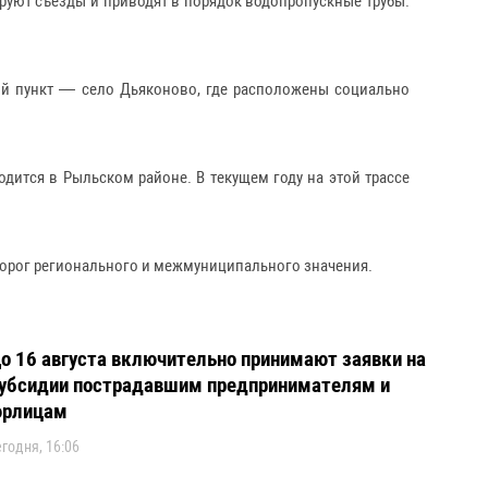
уют съезды и приводят в порядок водопропускные трубы.
ный пункт — село Дьяконово, где расположены социально
одится в Рыльском районе. В текущем году на этой трассе
одорог регионального и межмуниципального значения.
о 16 августа включительно принимают заявки на
убсидии пострадавшим предпринимателям и
рлицам
егодня, 16:06