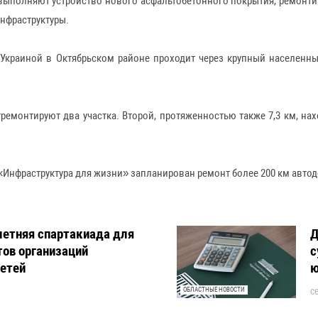
выполняют устройство нового асфальтобетонного покрытия, ремонтир
нфраструктуры.
с Украиной в Октябрьском районе проходит через крупный населен
тремонтируют два участка. Второй, протяженностью также 7,3 км, нах
 «Инфраструктура для жизни» запланирован ремонт более 200 км авт
летняя спартакиада для
Д
тов организаций
с
детей
ю
с
ОБЛАСТНЫЕ НОВОСТИ