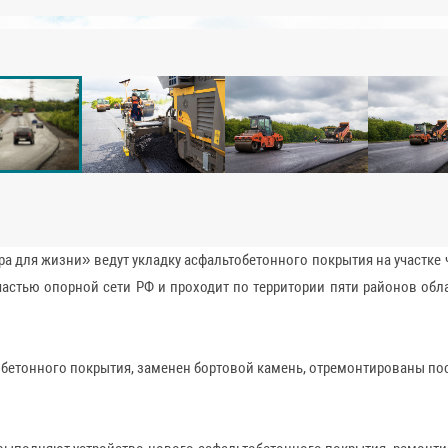
ра для жизни» ведут укладку асфальтобетонного покрытия на участке 
 частью опорной сети РФ и проходит по территории пяти районов обла
обетонного покрытия, заменен бортовой камень, отремонтированы п