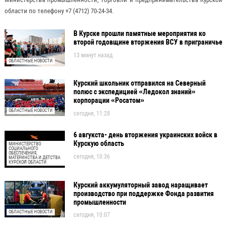
области по телефону +7 (4712) 70-24-34.
В Курске прошли памятные мероприятия ко
второй годовщине вторжения ВСУ в приграничье
13 минут назад
ОБЛАСТНЫЕ НОВОСТИ
Курский школьник отправился на Северный
полюс с экспедицией «Ледокол знаний»
корпорации «Росатом»
ОБЛАСТНЫЕ НОВОСТИ
сегодня, 11:28
6 авгукста- день вторжения украинских войск в
Курскую область
МИНИСТЕРСТВО
СОЦИАЛЬНОГО
ОБЕСПЕЧЕНИЯ,
сегодня, 10:36
МАТЕРИНСТВА И ДЕТСТВА
КУРСКОЙ ОБЛАСТИ
Курский аккумуляторный завод наращивает
производство при поддержке Фонда развития
промышленности
ОБЛАСТНЫЕ НОВОСТИ
сегодня, 10:07