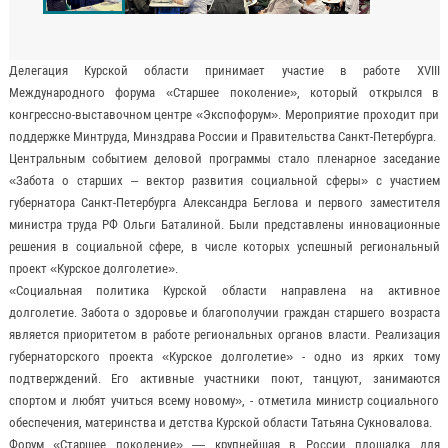
Делегация Курской области принимает участие в работе ХVIII
Международного форума «Старшее поколение», который открылся в
конгрессно-выставочном центре «Экспофорум». Мероприятие проходит при
поддержке Минтруда, Минздрава России и Правительства Санкт-Петербурга.
Центральным событием деловой программы стало пленарное заседание
«Забота о старших – вектор развития социальной сферы» с участием
губернатора Санкт-Петербурга Александра Беглова и первого заместителя
министра труда РФ Ольги Баталиной. Были представлены инновационные
решения в социальной сфере, в числе которых успешный региональный
проект «Курское долголетие».
«Социальная политика Курской области направлена на активное
долголетие. Забота о здоровье и благополучии граждан старшего возраста
является приоритетом в работе региональных органов власти. Реализация
губернаторского проекта «Курское долголетие» - одно из ярких тому
подтверждений. Его активные участники поют, танцуют, занимаются
спортом и любят учиться всему новому», - отметила министр социального
обеспечения, материнства и детства Курской области Татьяна Сукновалова.
Форум «Старшее поколение» — крупнейшая в России площадка для