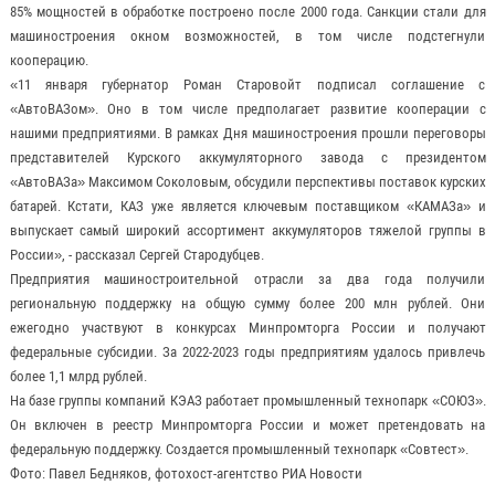
85% мощностей в обработке построено после 2000 года. Санкции стали для
машиностроения окном возможностей, в том числе подстегнули
кооперацию.
«11 января губернатор Роман Старовойт подписал соглашение с
«АвтоВАЗом». Оно в том числе предполагает развитие кооперации с
нашими предприятиями. В рамках Дня машиностроения прошли переговоры
представителей Курского аккумуляторного завода с президентом
«АвтоВАЗа» Максимом Соколовым, обсудили перспективы поставок курских
батарей. Кстати, КАЗ уже является ключевым поставщиком «КАМАЗа» и
выпускает самый широкий ассортимент аккумуляторов тяжелой группы в
России», - рассказал Сергей Стародубцев.
Предприятия машиностроительной отрасли за два года получили
региональную поддержку на общую сумму более 200 млн рублей. Они
ежегодно участвуют в конкурсах Минпромторга России и получают
федеральные субсидии. За 2022-2023 годы предприятиям удалось привлечь
более 1,1 млрд рублей.
На базе группы компаний КЭАЗ работает промышленный технопарк «СОЮЗ».
Он включен в реестр Минпромторга России и может претендовать на
федеральную поддержку. Создается промышленный технопарк «Совтест».
Фото: Павел Бедняков, фотохост-агентство РИА Новости