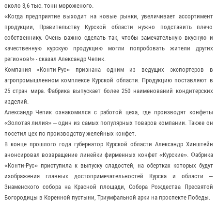
около 3,6 тыс. тонн мороженого.
«Когда предприятие выходит на новые рынки, увеличивает ассортимент
продукции, Правительству Курской области нужно подставить плечо
собственнику. Очень важно сделать так, чтобы замечательную вкусную и
качественную курскую продукцию могли попробовать жители других
регионов!» - сказал Александр Чепик.
Компания «Конти-Рус» признана одним из ведущих экспортеров в
агропромышленном комплексе Курской области. Продукцию поставляют в
25 стран мира. Фабрика выпускает более 250 наименований кондитерских
изделий.
Александр Чепик ознакомился с работой цеха, где производят конфеты
«Золотая лилия» – один из самых популярных товаров компании. Также он
посетил цех по производству желейных конфет.
В конце прошлого года губернатор Курской области Александр Хинштейн
анонсировал возвращение линейки фирменных конфет «Курские». Фабрика
«Конти-Рус» приступила к выпуску сладостей, на обертках которых будут
изображения главных достопримечательностей Курска и области –
Знаменского собора на Красной площади, Собора Рождества Пресвятой
Богородицы в Коренной пустыни, Триумфальной арки на проспекте Победы.