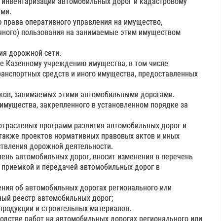
ой инвентаризации автомобильных дорог и кадастровому
ами.
ю права оперативного управления на имущество,
очного) пользования на занимаемые этим имуществом
ия дорожной сети.
ие Казенному учреждению имущества, в том числе
ранспортных средств и иного имущества, предоставленных
тков, занимаемых этими автомобильными дорогами.
 имущества, закрепленного в установленном порядке за
 отраслевых программ развития автомобильных дорог и
а также проектов нормативных правовых актов и иных
ствления дорожной деятельности.
чень автомобильных дорог, вносит изменения в перечень
с приемкой и передачей автомобильных дорог в
ения об автомобильных дорогах регионального или
ный реестр автомобильных дорог;
продукции и строительных материалов.
водстве работ на автомобильных дорогах регионального или