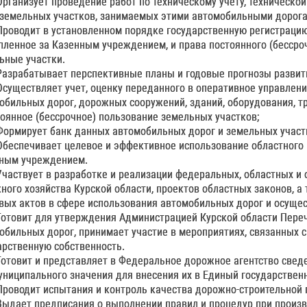
 Организует проведение работ по техническому учету, техническ
 земельных участков, занимаемых этими автомобильными дорог
 Проводит в установленном порядке государственную регистраци
пленное за Казенным учреждением, и права постоянного (бесср
ьные участки.
 Разрабатывает перспективные планы и годовые прогнозы развит
 Осуществляет учет, оценку переданного в оперативное управлен
обильных дорог, дорожных сооружений, зданий, оборудования, т
тоянное (бессрочное) пользование земельных участков;
 Формирует банк данных автомобильных дорог и земельных учас
 Обеспечивает целевое и эффективное использование областного
ным учреждением.
 Участвует в разработке и реализации федеральных, областных и
ного хозяйства Курской области, проектов областных законов, 
вых актов в сфере использования автомобильных дорог и осуще
 Готовит для утверждения Администрацией Курской области Пере
обильных дорог, принимает участие в мероприятиях, связанных 
арственную собственность.
 Готовит и представляет в Федеральное дорожное агентство свед
ниципального значения для внесения их в Единый государствен
 Проводит испытания и контроль качества дорожно-строительной 
 Выдает предписания о выполнении правил и процедур при произ