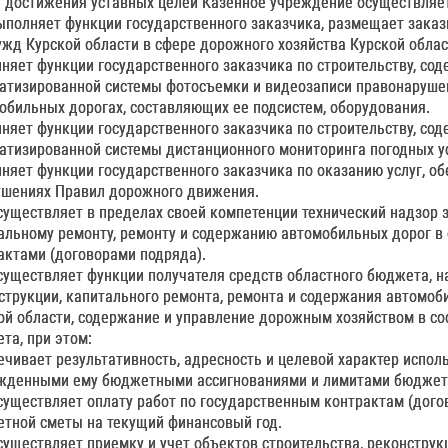
я достижения уставных целей Казенное учреждение осуществляе
Выполняет функции государственного заказчика, размещает заказ
ужд Курской области в сфере дорожного хозяйства Курской облас
няет функции государственного заказчика по строительству, сод
атизированной системы фотосъемки и видеозаписи правонарушен
обильных дорогах, составляющих ее подсистем, оборудования.
няет функции государственного заказчика по строительству, сод
атизированной системы дистанционного мониторинга погодных ус
няет функции государственного заказчика по оказанию услуг, 
ушениях Правил дорожного движения.
Осуществляет в пределах своей компетенции технический надзор з
альному ремонту, ремонту и содержанию автомобильных дорог в
актами (договорами подряда).
Осуществляет функции получателя средств областного бюджета, н
струкции, капитального ремонта, ремонта и содержания автомоб
ой области, содержание и управление дорожным хозяйством в со
та, при этом:
ечивает результативность, адресность и целевой характер испол
жденными ему бюджетными ассигнованиями и лимитами бюджетн
Осуществляет оплату работ по государственным контрактам (дог
тной сметы на текущий финансовый год.
Осуществляет приемку и учет объектов строительства, реконстру