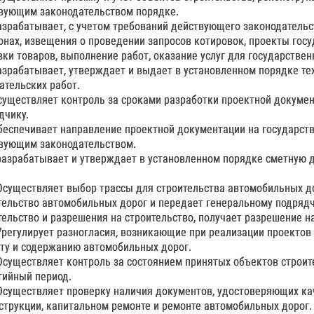
вующим законодательством порядке.
Разрабатывает, с учетом требований действующего законодатель
онах, извещения о проведении запросов котировок, проекты гос
вки товаров, выполнение работ, оказание услуг для государстве
Разрабатывает, утверждает и выдает в установленном порядке те
ательских работ.
Осуществляет контроль за сроками разработки проектной докумен
дчику.
Обеспечивает направление проектной документации на государст
вующим законодательством.
 разрабатывает и утверждает в установленном порядке сметную
.
 Осуществляет выбор трассы для строительства автомобильных д
тельство автомобильных дорог и передает генеральному подрядч
тельство и разрешения на строительство, получает разрешение н
 Урегулирует разногласия, возникающие при реализации проектов 
ту и содержанию автомобильных дорог.
 Осуществляет контроль за состоянием принятых объектов строит
тийный период.
 Осуществляет проверку наличия документов, удостоверяющих ка
струкции, капитальном ремонте и ремонте автомобильных дорог.