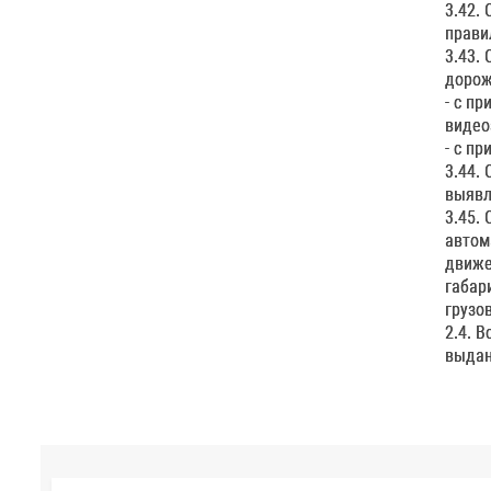
3.42.
прави
3.43.
дорож
- с п
видео
- с п
3.44.
выявл
3.45.
автом
движе
габар
грузо
2.4. 
выдан