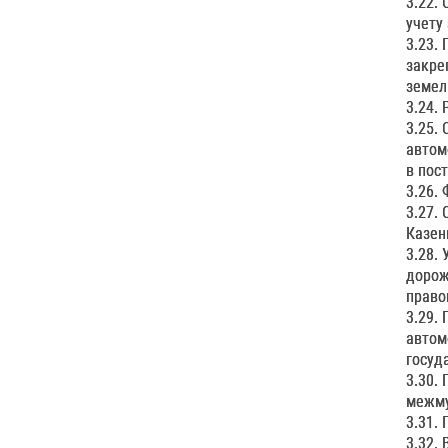
3.22.
учету
3.23.
закре
земел
3.24.
3.25.
автом
в пос
3.26.
3.27.
Казен
3.28.
дорож
право
3.29.
автом
госуд
3.30.
межму
3.31.
3.32.