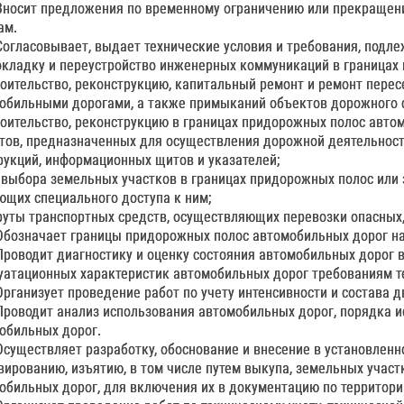
 Вносит предложения по временному ограничению или прекраще
ам.
 Согласовывает, выдает технические условия и требования, под
окладку и переустройство инженерных коммуникаций в границах 
роительство, реконструкцию, капитальный ремонт и ремонт пере
обильными дорогами, а также примыканий объектов дорожного 
роительство, реконструкцию в границах придорожных полос авто
тов, предназначенных для осуществления дорожной деятельност
рукций, информационных щитов и указателей;
 выбора земельных участков в границах придорожных полос или з
ющих специального доступа к ним;
уты транспортных средств, осуществляющих перевозки опасных, 
 Обозначает границы придорожных полос автомобильных дорог на
 Проводит диагностику и оценку состояния автомобильных дорог 
уатационных характеристик автомобильных дорог требованиям т
 Организует проведение работ по учету интенсивности и состава
 Проводит анализ использования автомобильных дорог, порядка 
обильных дорог.
 Осуществляет разработку, обоснование и внесение в установлен
вированию, изъятию, в том числе путем выкупа, земельных участ
обильных дорог, для включения их в документацию по территори