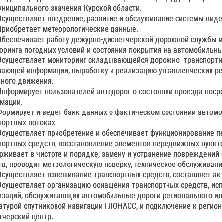
ниципального значения Курской области.
 Осуществляет внедрение, развитие и обслуживание системы вид
 Приобретает метеорологические данные.
 Обеспечивает работу дежурно-диспетчерской дорожной службы 
оринга погодных условий и состояния покрытия на автомобильны
 Осуществляет мониторинг складывающейся дорожно- транспортно
пающей информации, выработку и реализацию управленческих р
ного движения.
 Информирует пользователей автодорог о состоянии проезда пос
мации.
 Формирует и ведет банк данных о фактическом состоянии автомо
портных потоках.
 Осуществляет приобретение и обеспечивает функционирование п
портных средств, восстановление элементов передвижных пункто
рживает в чистоте и порядке, замену и устранение повреждений
тв, проводит метрологическую поверку, техническое обслуживани
 Осуществляет взвешивание транспортных средств, составляет а
 Осуществляет организацию оснащения транспортных средств, ис
изаций, обслуживающих автомобильные дороги регионального ил
атурой спутниковой навигации ГЛОНАСС, и подключение к регио
тчерский центр.