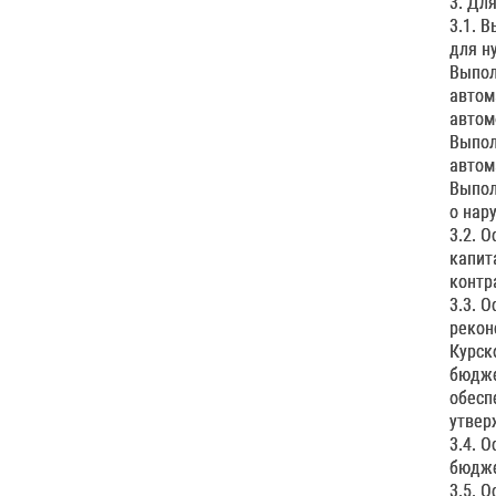
3. Дл
3.1. 
для н
Выпол
автом
автом
Выпол
автом
Выпол
о нар
3.2. 
капит
контр
3.3. 
рекон
Курск
бюдже
обесп
утвер
3.4. 
бюдже
3.5. 