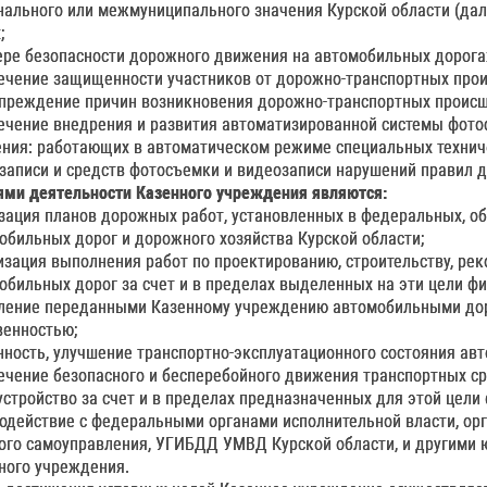
нального или межмуниципального значения Курской области (дал
;
фере безопасности дорожного движения на автомобильных дорога
ечение защищенности участников от дорожно-транспортных прои
преждение причин возникновения дорожно-транспортных происше
ечение внедрения и развития автоматизированной системы фото
ния: работающих в автоматическом режиме специальных технич
записи и средств фотосъемки и видеозаписи нарушений правил 
ями деятельности Казенного учреждения являются:
зация планов дорожных работ, установленных в федеральных, о
обильных дорог и дорожного хозяйства Курской области;
изация выполнения работ по проектированию, строительству, рек
обильных дорог за счет и в пределах выделенных на эти цели фи
ление переданными Казенному учреждению автомобильными дор
венностью;
нность, улучшение транспортно-эксплуатационного состояния ав
ечение безопасного и бесперебойного движения транспортных ср
устройство за счет и в пределах предназначенных для этой цели
одействие с федеральными органами исполнительной власти, орг
ого самоуправления, УГИБДД УМВД Курской области, и другими 
ного учреждения.