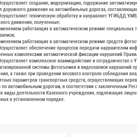
 Осуществляет создание, модернизацию, содержание автоматизи
л дорожного движения на автомобильных дорогах, составляющих
 Осуществляет техническую обработку и направляет УГИБДД У.МВ
ного движения, полученные:
рименением работающих в автоматическом режиме специальных т
записи;
рименением работающих в автоматическом режиме средств фотос
 Осуществляет обеспечение процессов передачи нарушителям ин
енных комплексами автоматической фиксации нарушений Прави
 Осуществляет комплексное взаимодействие и сотрудничество с У
атизированной системы фотосъемки и видеозаписи нарушений п
ния, а также при проведении весового контроля соблюдения вл
итных параметров транспортных средств, осуществляющих перев
в по автомобильным дорогам, в соответствии с заключенным Рег
Все виды деятельности Казенного учреждения, подлежащие лицен
ных в установленном порядке.