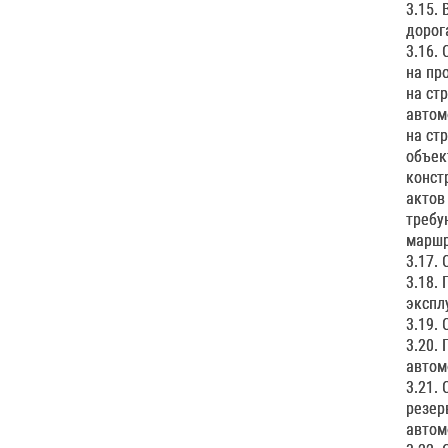
3.15.
дорог
3.16.
на пр
на ст
автом
на ст
объек
конст
актов
требу
маршр
3.17.
3.18.
экспл
3.19.
3.20.
автом
3.21.
резер
автом