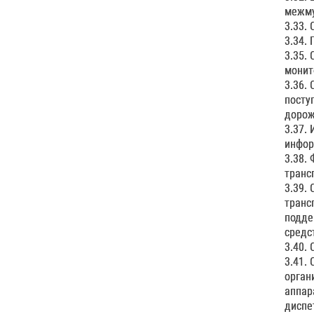
межму
3.33.
3.34.
3.35.
монит
3.36.
посту
дорож
3.37.
инфор
3.38.
транс
3.39.
транс
подде
средс
3.40.
3.41.
орган
аппар
диспе