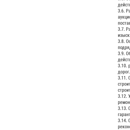
дейст
3.6. 
аукци
поста
3.7. 
изыск
3.8. 
подря
3.9. 
дейст
3.10.
дорог
3.11.
строи
строи
3.12.
ремон
3.13.
гаран
3.14.
рекон