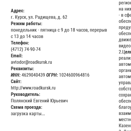
регио
на них
Адрес:
- в с
г. Курск, ул. Радищева, д. 62
обесп
Режим работы:
преду
понедельник - пятница с 9 до 18 часов, перерыв
обесп
с 13 до 14 чаcов
движе
Телефон:
видео
(4712) 74-90-74
2.Ц
ел
Email:
реали
avtodor@roadkursk.ru
автом
Реквизиты:
орган
ИНН:
4629040439
ОГРН:
1024600964816
автом
Сайт:
управ
http://www.roadkursk.ru
собст
Руководитель:
сохра
Полянский Евгений Юрьевич
обесп
Схема проезда:
благо
взаим
загрузка карты...
местн
Казен