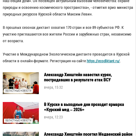
наш общий дом». Он посвящен актуальным вызовам человечества: охране
природы и освоению космического пространства», - отметил врио министра
природных ресурсов Курской области Максим Левин.
В прошлых сезонах диктант охватил 170 стран и все 89 субъектов РФ. К
участию приглашаются все жители России и зарубежных стран, независимо
от возраста.
Участие в Международном Экологическом диктанте проводится в Курской
области в онлайн-формате. Регистрация на сайте
https://ecodiktant.ru/
.
Александр Хинштейн навестил курян,
пострадавших в результате атак ВСУ
вчера, 15:32
ОБЛАСТНЫЕ НОВОСТИ
В Курске в выходные дни проходит ярмарка
«Курский мед – 2026»
вчера, 12:23
ОБЛАСТНЫЕ НОВОСТИ
Александр Хинштейн посетил Медвенский район