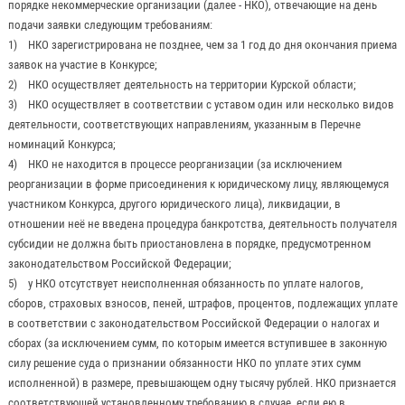
порядке некоммерческие организации (далее - НКО), отвечающие на день
подачи заявки следующим требованиям:
1) НКО зарегистрирована не позднее, чем за 1 год до дня окончания приема
заявок на участие в Конкурсе;
2) НКО осуществляет деятельность на территории Курской области;
3) НКО осуществляет в соответствии с уставом один или несколько видов
деятельности, соответствующих направлениям, указанным в Перечне
номинаций Конкурса;
4) НКО не находится в процессе реорганизации (за исключением
реорганизации в форме присоединения к юридическому лицу, являющемуся
участником Конкурса, другого юридического лица), ликвидации, в
отношении неё не введена процедура банкротства, деятельность получателя
субсидии не должна быть приостановлена в порядке, предусмотренном
законодательством Российской Федерации;
5) у НКО отсутствует неисполненная обязанность по уплате налогов,
сборов, страховых взносов, пеней, штрафов, процентов, подлежащих уплате
в соответствии с законодательством Российской Федерации о налогах и
сборах (за исключением сумм, по которым имеется вступившее в законную
силу решение суда о признании обязанности НКО по уплате этих сумм
исполненной) в размере, превышающем одну тысячу рублей. НКО признается
соответствующей установленному требованию в случае, если ею в