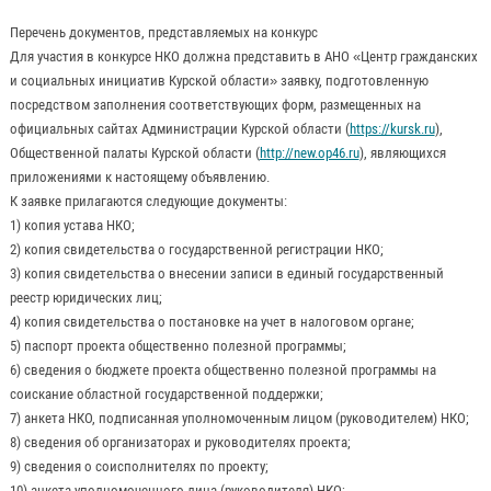
Перечень документов, представляемых на конкурс
Для участия в конкурсе НКО должна представить в АНО «Центр гражданских
и социальных инициатив Курской области» заявку, подготовленную
посредством заполнения соответствующих форм, размещенных на
официальных сайтах Администрации Курской области (
https://kursk.ru
),
Общественной палаты Курской области (
http://new.op46.ru
), являющихся
приложениями к настоящему объявлению.
К заявке прилагаются следующие документы:
1) копия устава НКО;
2) копия свидетельства о государственной регистрации НКО;
3) копия свидетельства о внесении записи в единый государственный
реестр юридических лиц;
4) копия свидетельства о постановке на учет в налоговом органе;
5) паспорт проекта общественно полезной программы;
6) сведения о бюджете проекта общественно полезной программы на
соискание областной государственной поддержки;
7) анкета НКО, подписанная уполномоченным лицом (руководителем) НКО;
8) сведения об организаторах и руководителях проекта;
9) сведения о соисполнителях по проекту;
10) анкета уполномоченного лица (руководителя) НКО;